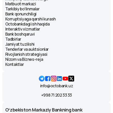
Matbuot markazi
Tarkibiy boʻlinmalar
Bank qonunchiligi
Korruptsiyaga qarshi kurash
Octobankdagi ish haqida
Interaktiv xizmatlar
Bank boshqaruvi
Tadbirlar
Jamiyat tuzilishi
Tenderlar va auktsionlar
Rivojlanish strategiyasi
Nizom va Biznes-reja
Kontaktlar
info@octobank.uz
+998 71 202 33 33
Oʻzbekiston Markaziy Bankning bank