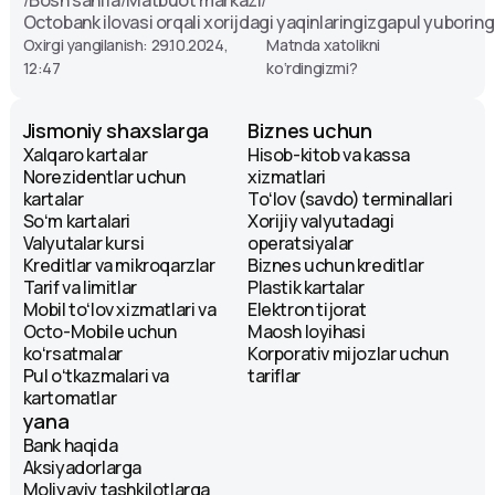
Octobank ilovasi orqali xorijdagi yaqinlaringizgapul yuboring 
Oxirgi yangilanish: 29.10.2024,
Matnda xatolikni
12:47
ko‘rdingizmi?
Jismoniy shaxslarga
Biznes uchun
Xalqaro kartalar
Hisob-kitob va kassa
Norezidentlar uchun
xizmatlari
kartalar
Toʻlov (savdo) terminallari
Soʻm kartalari
Xorijiy valyutadagi
Valyutalar kursi
operatsiyalar
Kreditlar va mikroqarzlar
Biznes uchun kreditlar
Tarif va limitlar
Plastik kartalar
Mobil toʻlov xizmatlari va
Elektron tijorat
Octo-Mobile uchun
Maosh loyihasi
koʻrsatmalar
Korporativ mijozlar uchun
Pul oʻtkazmalari va
tariflar
kartomatlar
yana
Bank haqida
Aksiyadorlarga
Moliyaviy tashkilotlarga