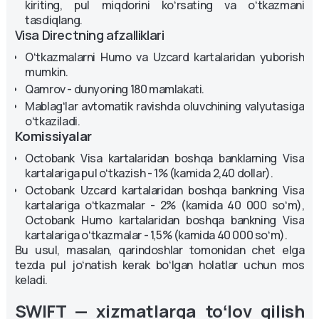
kiriting, pul miqdorini koʻrsating va oʻtkazmani
tasdiqlang.
Visa Directning afzalliklari
Oʻtkazmalarni Humo va Uzcard kartalaridan yuborish
mumkin.
Qamrov - dunyoning 180 mamlakati.
Mablagʻlar avtomatik ravishda oluvchining valyutasiga
oʻtkaziladi.
Komissiyalar
Octobank Visa kartalaridan boshqa banklarning Visa
kartalariga pul oʻtkazish - 1% (kamida 2,40 dollar).
Octobank Uzcard kartalaridan boshqa bankning Visa
kartalariga oʻtkazmalar - 2% (kamida 40 000 soʻm),
Octobank Humo kartalaridan boshqa bankning Visa
kartalariga oʻtkazmalar - 1,5% (kamida 40 000 soʻm).
Bu usul, masalan, qarindoshlar tomonidan chet elga
tezda pul joʻnatish kerak boʻlgan holatlar uchun mos
keladi.
SWIFT — xizmatlarga toʻlov qilish