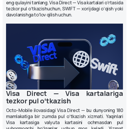
eng qulayini tanlang. Visa Direct — Visa kartalari oʻrtasida
tezkor pul oʻtkazishuchun, SWIFT — xorijdagi oʻqish yoki
davolanishga toʻlov qilish uchun.
Visa Direct — Visa kartalariga
tezkor pul oʻtkazish
Octo-Mobile ilovasidagi Visa Direct — bu dunyoning 180
mamlakatiga bir zumda pul oʻtkazish xizmati. Yaqinlari
Visa kartasiga valyuta kartasini ochmasdan pul
yubormoqchi boʻlganlar uchun mos keladi. Xizmat