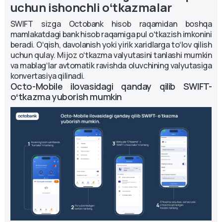
uchun ishonchli oʻtkazmalar
SWIFT sizga Octobank hisob raqamidan boshqa
mamlakatdagi bank hisob raqamiga pul oʻtkazish imkonini
beradi. Oʻqish, davolanish yoki yirik xaridlarga toʻlov qilish
uchun qulay. Mijoz oʻtkazma valyutasini tanlashi mumkin
va mablagʻlar avtomatik ravishda oluvchining valyutasiga
konvertasiya qilinadi.
Octo-Mobile ilovasidagi qanday qilib SWIFT- 
oʻtkazma yuborish mumkin