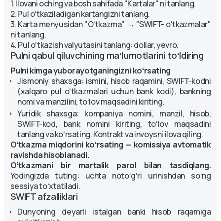
1. Ilovani oching va bosh sahifada "Kartalar" ni tanlang.
2. Pul oʻtkaziladigan kartangizni tanlang.
3. Karta menyusidan "Oʻtkazma" → "SWIFT- oʻtkazmalar"
ni tanlang.
4. Pul oʻtkazish valyutasini tanlang: dollar, yevro.
Pulni qabul qiluvchining maʻlumotlarini toʻldiring
Pulni kimga yuborayotganingizni koʻrsating
Jismoniy shaxsga: ismini, hisob raqamini, SWIFT-kodni
(xalqaro pul oʻtkazmalari uchun bank kodi), bankning
nomi va manzilini, toʻlov maqsadini kiriting.
Yuridik shaxsga: kompaniya nomini, manzil, hisob,
SWIFT-kod, bank nomini kiriting, toʻlov maqsadini
tanlang va koʻrsating. Kontrakt va invoysni ilova qiling.
Oʻtkazma miqdorini koʻrsating — komissiya avtomatik
ravishda hisoblanadi.
Oʻtkazmani bir martalik parol bilan tasdiqlang.
Yodingizda tuting: uchta notoʻgʻri urinishdan soʻng
sessiya toʻxtatiladi.
SWIFT afzalliklari
Dunyoning deyarli istalgan banki hisob raqamiga