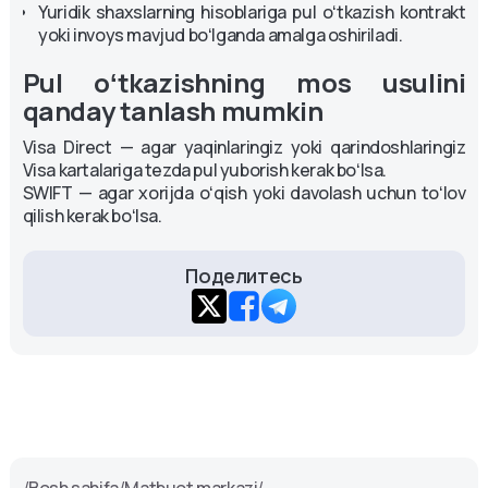
Yuridik shaxslarning hisoblariga pul oʻtkazish kontrakt
yoki invoys mavjud boʻlganda amalga oshiriladi.
Pul oʻtkazishning mos usulini
qanday tanlash mumkin
Visa Direct — agar yaqinlaringiz yoki qarindoshlaringiz
Visa kartalariga tezda pul yuborish kerak boʻlsa.
SWIFT — agar xorijda oʻqish yoki davolash uchun toʻlov
qilish kerak boʻlsa.
Поделитесь
/
Bosh sahifa
/
Matbuot markazi
/