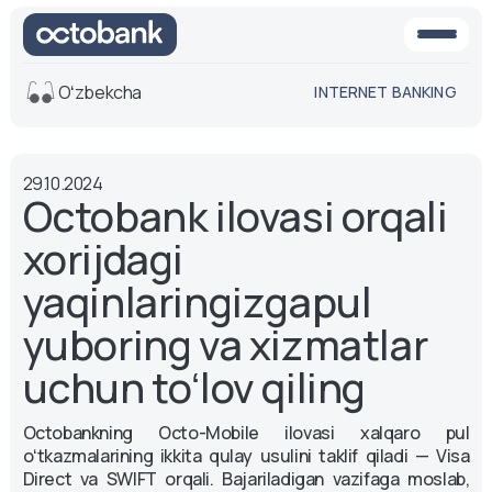
Oʻzbekcha
INTERNET BANKING
Ko'rinish
29.10.2024
O'rta
Oq-qora
Octobank ilovasi orqali
versiya
versiya
xorijdagi
Ovoz
Matn o'lchami
yaqinlaringizgapul
Aa -
Aa
yuboring va xizmatlar
Aa +
uchun toʻlov qiling
Octobankning Octo-Mobile ilovasi xalqaro pul
oʻtkazmalarining ikkita qulay usulini taklif qiladi — Visa
Direct va SWIFT orqali. Bajariladigan vazifaga moslab,