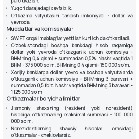
puloʻtkazish.
Yuqori darajadagi xavfsizlik.
Oʻtkazma valyutasini tanlash imkoniyati - dollar va
yevroda.
Muddatlar va komissiyalar
SWIFT orqali mablagʻlar yetti ish kuni ichida oʻtkaziladi.
Oʻzbekistondagi boshqa bankdagi hisob raqamiga
dollar yoki yevroda oʻtkazganlik uchun komissiya -
BHMning 0,4 qismi + summadan 0,5%. Nashr vaqtida 1
BHM - 375 000 soʻm, BHMning 0,4 qismi- 150 000 soʻm.
Xorijiy banklarga dollar, yevro va boshqa valyutalarda
oʻtkazganlik uchun komissiya - BHMning 3 baravari +
summadan 0,5 foiz. Nashr vaqtida BHM ning 3 baravari -
1 125 000 soʻm
Oʻtkazmalar boʻyicha limitlar
Jismoniy shaxsning (rezident yoki norezident)
hisobiga oʻtkazmaning maksimal summasi - 100 000
000 soʻm.
Norezidentlarning shaxsiy hisoblari orasidagi
oʻtkazmalar - cheklovlarsiz.