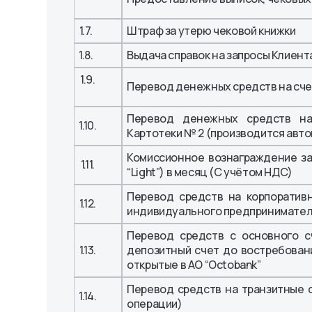
1.7.
Штраф за утерю чековой книжки
1.8.
Выдача справок на запросы Клиента
1.9.
Перевод денежных средств на счет
Перевод денежных средств на
1.10.
Картотеки № 2 (производится авто
Комиссионное вознаграждение за 
1.11.
“Light”) в месяц (С учётом НДС)
Перевод средств на корпоративн
1.12.
индивидуального предпринимателя
Перевод средств с основного с
1.13.
депозитный счет до востребовани
открытые в АО “Octobank”
Перевод средств на транзитные с
1.14.
операции)