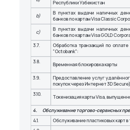
Республики Узбекистан
В пунктах выдачи наличных ден
b)
банков по картам Visa Classic Corp
В пунктах выдачи наличных ден
c)
банков по картам Visa GOLD Corpora
3.7.
Обработка транзакций по оплате 
"Octobank":
3.8.
Временная блокировка карты
3.9.
Предоставление услуг удалённог
покупок через Интернет 3D Secure
3.10.
Токенизация карты Visa, выпущенн
4. Обслуживание торгово-сервисных пр
4.1.
Обслуживание пластиковых карт в