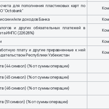
счета для пополнения пластиковых карт по
Ком
О “Octobank”
иссии и/или доходов Банка
Ком
алогов и других обязательных платежей в
Ком
ета ИНПС (22628%)
и
Ком
аботную плату и другие приравненные к ней
Ком
одательством Республики Узбекистан
в (44 символ) (% от суммы операции)
в (45 символ) (% от суммы операции)
в (46 символ) (% от суммы операции)
 (51 символ) (% от суммы операции)