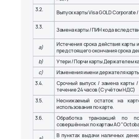
3.2.
Выпуск карты Visa GOLD Corporate 
3.3.
Замена карты / ПИН кода вследств
Истечения срока действия карты 
a)
предстоящего окончания срока де
b)
Утери / Порчи карты Держателем ка
c)
Изменения имени держателя карты
3.4.
Срочный выпуск / замена карты 
течение 24 часов (С учётом НДС)
3.5.
Неснижаемый остаток на карт
использования по карте.
3.6.
Обработка транзакций по п
совершённых по картам АО "Octoba
В пунктах выдачи наличных дене
a)