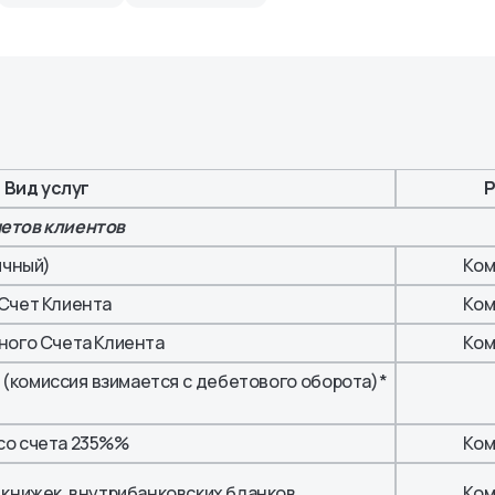
ных АО
енты
Вид услуг
Р
четов клиентов
ичный)
Ком
Счет Клиента
Ком
ного Счета Клиента
Ком
 (комиссия взимается с дебетового оборота)*
со счета 235%%
Ком
 книжек, внутрибанковских бланков
Ком