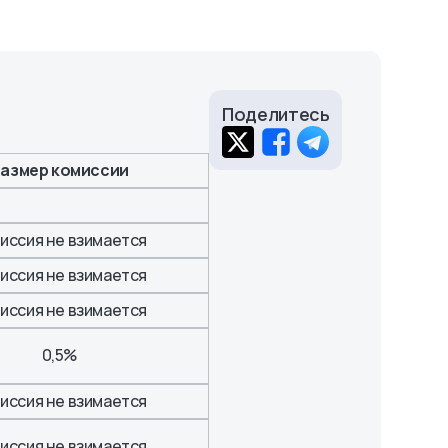
Поделитесь
азмер комиссии
иссия не взимается
иссия не взимается
иссия не взимается
0,5%
иссия не взимается
иссия не взимается