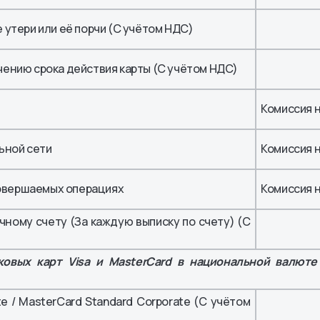
 утери или её порчи (С учётом НДС)
чению срока действия карты (С учётом НДС)
Комиссия 
ьной сети
Комиссия 
овершаемых операциях
Комиссия 
чному счету (За каждую выписку по счету) (С
х карт Visa и MasterCard в национальной валюте
te / MasterCard Standard Corporate (С учётом