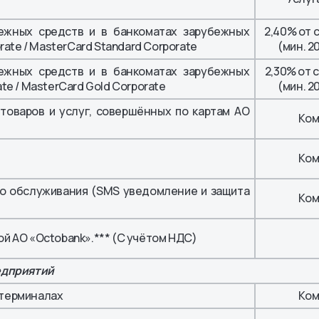
ежных средств и в банкоматах зарубежных
2,40% от 
orate / MasterCard Standard Corporate
(мин. 2
ежных средств и в банкоматах зарубежных
2,30% от 
te / MasterCard Gold Corporate
(мин. 2
товаров и услуг, совершённых по картам АО
Ком
Ком
о обслуживания (SMS уведомление и защита
Ком
)
ой АО «Octobank».*** (С учётом НДС)
едприятий
 терминалах
Ком