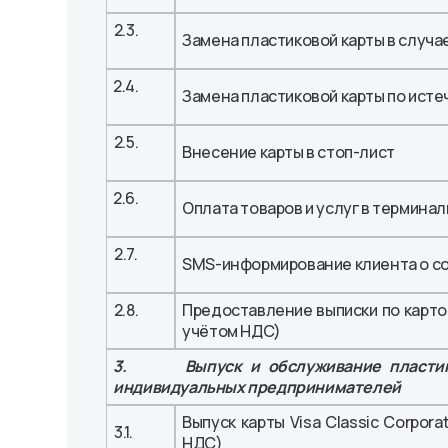
2.3.
Замена пластиковой карты в случае
2.4.
Замена пластиковой карты по исте
2.5.
Внесение карты в стоп-лист
2.6.
Оплата товаров и услуг в терминал
2.7.
SMS-информирование клиента о с
2.8.
Предоставление выписки по карто
учётом НДС)
3. Выпуск и обслуживание пластиковы
индивидуальных предпринимателей
Выпуск карты Visa Classic Corpora
3.1.
НДС)