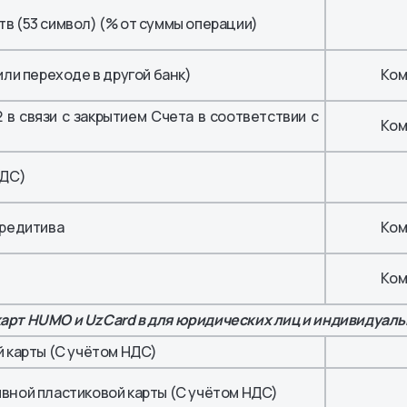
в (53 символ) (% от суммы операции)
или переходе в другой банк)
Ком
 в связи с закрытием Счета в соответствии с
Ком
НДС)
кредитива
Ком
Ком
карт
HUMO и UzCard в для юридических лиц и индивидуа
 карты (С учётом НДС)
вной пластиковой карты (С учётом НДС)