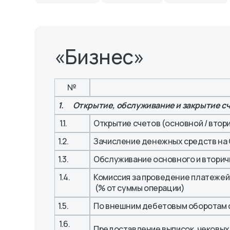
Уведомления
Octo-Mobile
персональных дан
Комплаенс
Платежная система
«Octobank»
Порядок обращения
OlmaPay
Правила и реглам
клиентов
«Бизнес»
№
1. Открытие, обслуживание и закрытие с
1.1.
Открытие счетов (основной / втор
1.2.
Зачисление денежных средств на 
1.3.
Обслуживание основного и вторич
1.4.
Комиссия за проведение платежей
(% от суммы операции)
1.5.
По внешним дебетовым оборотам 
1.6.
Предоставление выписок, чековых