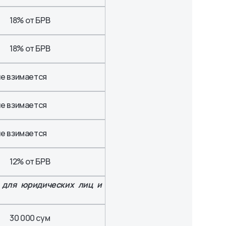
18% от БРВ
18% от БРВ
не взимается
не взимается
не взимается
12% от БРВ
 для юридических лиц и
30 000 сум