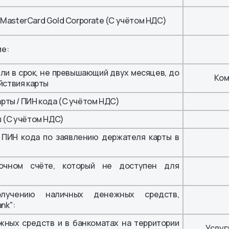
/ MasterCard Gold Corporate (С учётом НДС)
ие:
или в срок, не превышающий двух месяцев, до
Ком
йствия карты
рты / ПИН кода (С учётом НДС)
 (С учётом НДС)
/ ПИН кода по заявлению держателя карты в
очном счёте, который не доступен для
олучению наличных денежных средств,
nk":
жных средств и в банкоматах на территории
Услуг