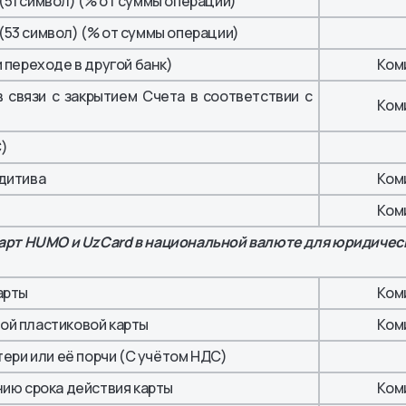
51 символ) (% от суммы операции)
53 символ) (% от суммы операции)
 переходе в другой банк)
Ком
 связи с закрытием Счета в соответствии с
Ком
)
дитива
Ком
Ком
арт HUMO и UzCard в национальной валюте для юридичес
арты
Ком
ой пластиковой карты
Ком
тери или её порчи (С учётом НДС)
нию срока действия карты
Ком