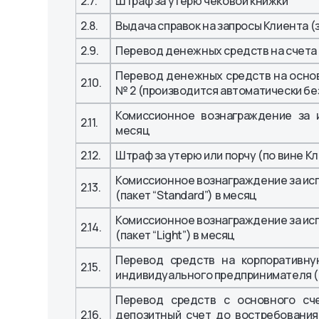
2.7.
Штраф за утерю чековой книжки
2.8.
Выдача справок на запросы Клиента (
2.9.
Перевод денежных средств на счета к
Перевод денежных средств на основ
2.10.
№ 2 (производится автоматически бе
Комиссионное вознаграждение за ис
2.11.
месяц
2.12.
Штраф за утерю или порчу (по вине К
Комиссионное вознаграждение за исп
2.13.
(пакет “Standard”) в месяц
Комиссионное вознаграждение за исп
2.14.
(пакет “Light”) в месяц
Перевод средств на корпоративну
2.15.
индивидуального предпринимателя (
Перевод средств с основного сч
2.16.
депозитный счет до востребования