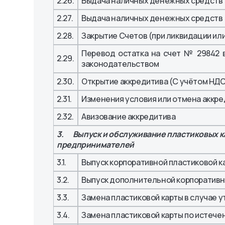
2.26.
Выдача наличных денежных средств (
2.27.
Выдача наличных денежных средств (
2.28.
Закрытие Счетов (при ликвидации или
Перевод остатка на счет № 29842 в
2.29.
законодательством
2.30.
Открытие аккредитива (С учётом НДС
2.31.
Изменения условия или отмена аккре
2.32.
Авизование аккредитива
3. Выпуск и обслуживание пластиковых к
предпринимателей
3.1.
Выпуск корпоративной пластиковой к
3.2.
Выпуск дополнительной корпоративн
3.3.
Замена пластиковой карты в случае у
3.4.
Замена пластиковой карты по истече