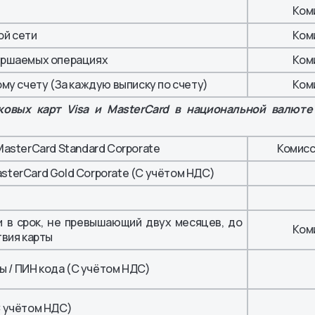
Ком
ой сети
Ком
ершаемых операциях
Ком
му счету (За каждую выписку по счету)
Ком
х карт Visa и MasterCard в национальной валюте
 MasterCard Standard Corporate
Комисс
asterCard Gold Corporate (С учётом НДС)
и в срок, не превышающий двух месяцев, до
Ком
вия карты
ы / ПИН кода (С учётом НДС)
 учётом НДС)