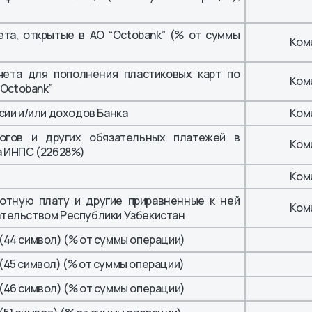
та, открытые в АО “Octobank” (% от суммы
Ком
чета для пополнения пластиковых карт по
Ком
“Octobank”
сии и/или доходов Банка
Ком
огов и других обязательных платежей в
Ком
а ИНПС (22628%)
Ком
отную плату и другие приравненные к ней
Ком
тельством Республики Узбекистан
44 символ) (% от суммы операции)
45 символ) (% от суммы операции)
46 символ) (% от суммы операции)