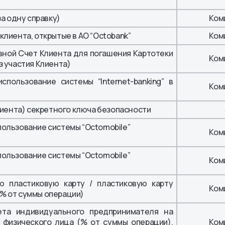
за одну справку)
Ком
лиента, открытые в АО “Octobank”
Ком
ной Счет Клиента для погашения Картотеки
Ком
з участия Клиента)
пользование системы “Internet-banking” в
Ком
лиента) секретного ключа безопасности
ользование системы “Octomobile”
Ком
ользование системы “Octomobile”
Ком
ю пластиковую карту / пластиковую карту
Ком
% от суммы операции)
ета индивидуального предпринимателя на
 физического лица (% от суммы операции),
Ком