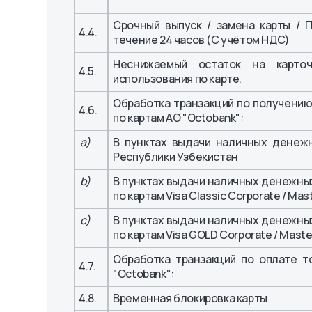
Срочный выпуск / замена карты / 
4.4.
течение 24 часов (С учётом НДС)
Неснижаемый остаток на карто
4.5.
использования по карте.
Обработка транзакций по получени
4.6.
по картам АО "Octobank":
a)
В пунктах выдачи наличных денежн
Республики Узбекистан
b)
В пунктах выдачи наличных денежных
по картам Visa Classic Corporate / Ma
c)
В пунктах выдачи наличных денежных
по картам Visa GOLD Corporate / Mast
Обработка транзакций по оплате т
4.7.
"Octobank":
4.8.
Временная блокировка карты