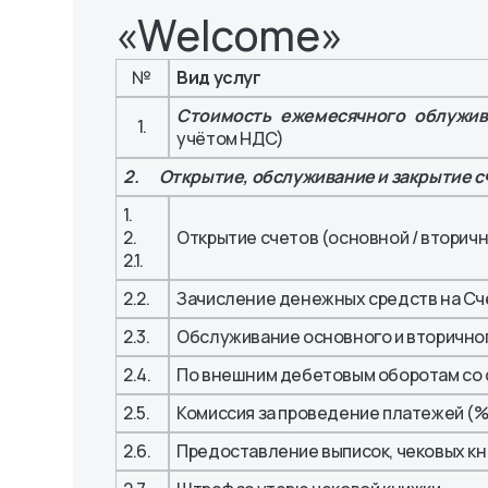
Уведомления
«Welcome»
Octo-Mobile
персональных дан
Комплаенс
Платежная система
«Octobank»
Порядок обращения
OlmaPay
Правила и реглам
клиентов
№
Вид услуг
Стоимость ежемесячного облужив
1.
учётом НДС)
2. Открытие, обслуживание и закрытие с
1.
2.
Открытие счетов (основной / вторич
2.1.
2.2.
Зачисление денежных средств на Сч
2.3.
Обслуживание основного и вторично
2.4.
По внешним дебетовым оборотам со
2.5.
Комиссия за проведение платежей (%
2.6.
Предоставление выписок, чековых кн