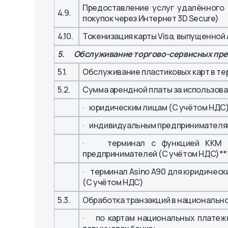
Предоставление услуг удалённого
4.9.
покупок через Интернет 3D Secure)
4.10.
Токенизация карты Visa, выпущенной 
5. Обслуживание торгово-сервисных пр
5.1.
Обслуживание пластиковых карт в т
5.2.
Сумма арендной платы за использова
· юридическим лицам (С учётом НДС)
· индивидуальным предпринимателям
· терминал с функцией ККМ дл
предпринимателей (С учётом НДС)**
· терминал Asino A90 для юридическ
(С учётом НДС)
5.3.
Обработка транзакций в национально
· по картам национальных платежн