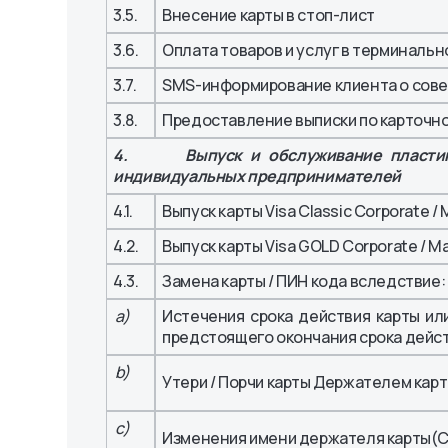
3.5.
Внесение карты в стоп-лист
3.6.
Оплата товаров и услуг в терминальн
3.7.
SMS-информирование клиента о сов
3.8.
Предоставление выписки по карточно
4. Выпуск и обслуживание пластиковы
индивидуальных предпринимателей
4.1.
Выпуск карты Visa Classic Corporate /
4.2.
Выпуск карты Visa GOLD Corporate / M
4.3.
Замена карты / ПИН кода вследствие:
a)
Истечения срока действия карты ил
предстоящего окончания срока дейст
b)
Утери / Порчи карты Держателем карт
c)
Изменения имени держателя карты(С