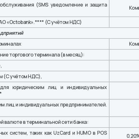
 обслуживания (SMS уведомление и защита
Ком
АО «Octobank».**** (С учётом НДС)
едприятий
ерминалах
Ком
ние торгового терминала (в месяц):
,
 (С учётом НДС),
я юридическим лиц и индивидуальных
*
им лиц и индивидуальных предпринимателей.
й валюте в терминальной сети банка:
ых систем, таких как UzCard и HUMO в POS
0.20