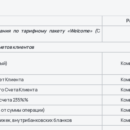
ных АО
енты
Р
ания по тарифному пакету «Welcome» (
С
четов клиентов
ный)
Ком
ет Клиента
Ком
го Счета Клиента
Ком
 счета 235%%
Ком
 от суммы операции)
Ком
ижек, внутрибанковских бланков
Ком