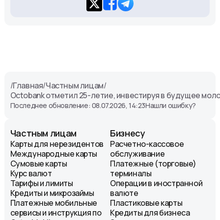
/
Главная
/
Частным лицам
/
Octobank отметил 25-летие, инвестируя в будущее мол
Последнее обновление: 08.07.2026, 14:23
Нашли ошибку?
Частным лицам
Бизнесу
Карты для нерезидентов
Расчетно-кассовое
Международные карты
обслуживание
Сумовые карты
Платежные (торговые)
Курс валют
терминалы
Тарифы и лимиты
Операции в иностранной
Кредиты и микрозаймы
валюте
Платежные мобильные
Пластиковые карты
сервисы и инструкция по
Кредиты для бизнеса