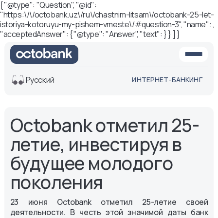
{ "@type": "Question", "@id":
"https:\/\/octobank.uz\/ru\/chastnim-litsam\/octobank-25-let-
istoriya-kotoruyu-my-pishem-vmeste\/#question-3", "name": ,
"acceptedAnswer": { "@type": "Answer", "text": } } ] }
Русский
ИНТЕРНЕТ-БАНКИНГ
Вид
Octobank отметил 25-
Обычная
Черно-
версия
белая
летие, инвестируя в
версия
будущее молодого
Озвучить
Размер шрифта
поколения
Aa -
Aa
23 июня Octobank отметил 25-летие своей
Aa +
деятельности. В честь этой значимой даты банк