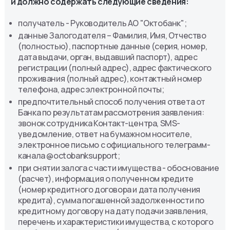
и должно содержать следующие сведения:
получатель - Руководитель АО "Октобанк";
данные Залогодателя – Фамилия, Имя, Отчество
(полностью), паспортные данные (серия, номер,
дата выдачи, орган, выдавший паспорт), адрес
регистрации (полный адрес), адрес фактического
проживания (полный адрес), контактный номер
телефона, адрес электронной почты;
предпочтительный способ получения ответа от
Банка по результатам рассмотрения заявления:
звонок сотрудника Контакт-центра, SMS-
уведомление, ответ на бумажном носителе,
электронное письмо с официального телеграмм-
канала @octobanksupport;
при снятии залога с части имущества - обоснование
(расчет), информация о полученном кредите
(номер кредитного договора и дата получения
кредита), сумма погашенной задолженности по
кредитному договору на дату подачи заявления,
перечень и характеристики имущества, с которого