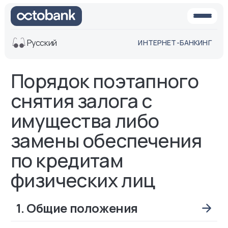
Русский
ИНТЕРНЕТ-БАНКИНГ
Порядок поэтапного
Вид
Обычная
Черно-
снятия залога с
версия
белая
версия
имущества либо
Озвучить
замены обеспечения
Размер шрифта
по кредитам
Aa -
Aa
Aa +
физических лиц
1. Общие положения