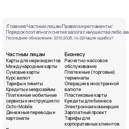
/
Главная
/
Частным лицам
/
Правила и регламенты
/
Порядок поэтапного снятия залога с имущества либо з
Последнее обновление: 23.10.2025, 14:22
Нашли ошибку?
Частным лицам
Бизнесу
Карты для нерезидентов
Расчетно-кассовое
Международные карты
обслуживание
Сумовые карты
Платежные (торговые)
Курс валют
терминалы
Тарифы и лимиты
Операции в иностранной
Кредиты и микрозаймы
валюте
Платежные мобильные
Пластиковые карты
сервисы и инструкция по
Кредиты для бизнеса
Octo-Mobile
Электронная коммерция
Денежные переводы и
Зарплатный проект
картоматы
Тарифы для
корпоративных клиентов