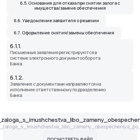
6.5. Основания для отказа при снятии залога с
имущества/замене обеспечения
6.6. Уведомление заявителя о решении
6.7. Оформление снятия/замены обеспечения
6.1.1.
Письменные заявления регистрируются в
системе электронного документооборота
Банка.
6.1.2.
Заявление с документами направляются на
исполнение ответственному подразделению
Банка.
aloga_s_imushchestva_libo_zameny_obespecheniy
zaloga_s_imushchestva_libo_zameny_obespecheniya_po_kred
ПОСМОТРЕТЬ ФАЙЛ