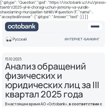
{ "@type": "Question", "@id": "https:\/\/octobank.uz\/ru\/press-
tsentr\/2025-yil-iii-choragi-uchun-jismoniy-va-yuridik-
shaxslarning-murojaatlari-tahlili\/#question-3", "name": ,
"acceptedAnswer": { "@type": "Answer", "text": } } ] }
Русский
ИНТЕРНЕТ-БАНКИНГ
Вид
15.10.2025
Обычная
Черно-
Анализ обращений
версия
белая
версия
физических и
Озвучить
юридических лиц за III
Размер шрифта
квартал 2025 года
Aa -
Aa
Aa +
В настоящее время АО «Octobank»,
в соответствии с