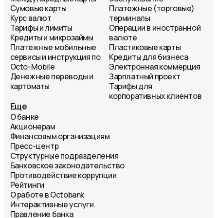
Сумовые карты
Платежные (торговые)
Курс валют
терминалы
Тарифы и лимиты
Операции в иностранной
Кредиты и микрозаймы
валюте
Платежные мобильные
Пластиковые карты
сервисы и инструкция по
Кредиты для бизнеса
Octo-Mobile
Электронная коммерция
Денежные переводы и
Зарплатный проект
картоматы
Тарифы для
корпоративных клиентов
Еще
О банке
Акционерам
Финансовым организациям
Пресс-центр
Структурные подразделения
Банковское законодательство
Противодействие коррупции
Рейтинги
О работе в Octobank
Интерактивные услуги
Правление банка