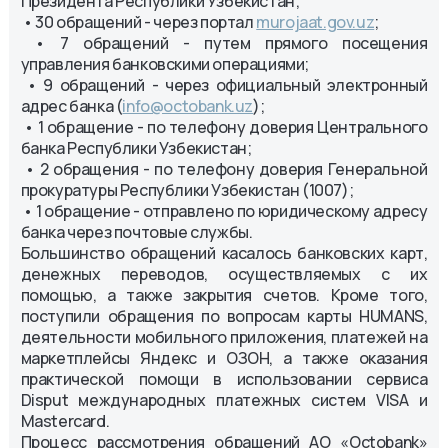
Президента Республики Узбекистан;
• 30 обращений - через портал
murojaat.gov.uz
;
• 7 обращений - путем прямого посещения
управления банковскими операциями;
• 9 обращений - через официальный электронный
адрес банка (
info@octobank.uz
);
• 1 обращение - по телефону доверия Центрального
банка Республики Узбекистан;
• 2 обращения - по телефону доверия Генеральной
прокуратуры Республики Узбекистан (1007);
• 1 обращение - отправлено по юридическому адресу
банка через почтовые службы.
Большинство обращений касалось банковских карт,
денежных переводов, осуществляемых с их
помощью, а также закрытия счетов. Кроме того,
поступили обращения по вопросам карты HUMANS,
деятельности мобильного приложения, платежей на
маркетплейсы Яндекс и ОЗОН, а также оказания
практической помощи в использовании сервиса
Disput международных платежных систем VISA и
Mastercard.
Процесс рассмотрения обращений АО «Octobank»