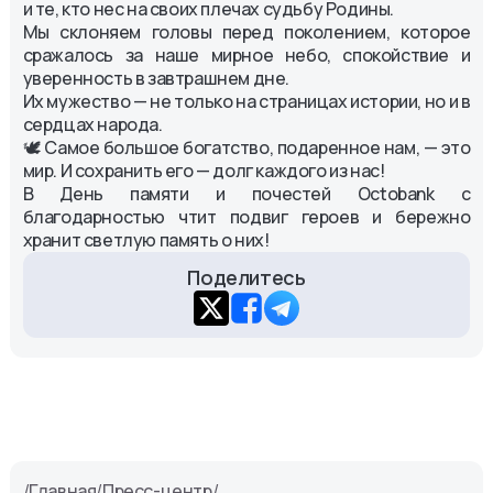
и те, кто нес на своих плечах судьбу Родины.
Мы склоняем головы перед поколением, которое
сражалось за наше мирное небо, спокойствие и
уверенность в завтрашнем дне.
Их мужество — не только на страницах истории, но и в
сердцах народа.
🕊 Самое большое богатство, подаренное нам, — это
мир. И сохранить его — долг каждого из нас!
В День памяти и почестей Octobank с
благодарностью чтит подвиг героев и бережно
хранит светлую память о них!
Поделитесь
/
Главная
/
Пресс-центр
/