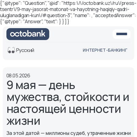
{ "@type": "Question", "@id": "https:\/\/octobank.uz\/ru\/press-
tsentr\/9-may-jasorat-matonat-va-hayotning-haqiqiy-qadri-
uluglanadigan-kun\/#question-3", "name": , "acceptedAnswer":
{ "@type": "Answer", "text": } } ] }
Русский
ИНТЕРНЕТ-БАНКИНГ
Вид
08.05.2026
Обычная
Черно-
9 мая — день
версия
белая
версия
мужества, стойкости и
Озвучить
настоящей ценности
Размер шрифта
жизни
Aa -
Aa
Aa +
За этой датой — миллионы судеб, утраченные жизни