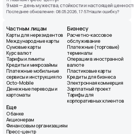
9 мая — день мужества, стойкости и настоящей ценност
Последнее обновление: 08.05.2026, 17:57
Нашли ошибку?
Частным лицам
Бизнесу
Карты для нерезидентов
Расчетно-кассовое
Международные карты
обслуживание
Сумовые карты
Платежные (торговые)
Курс валют
терминалы
Тарифы и лимиты
Операции в иностранной
Кредиты и микрозаймы
валюте
Платежные мобильные
Пластиковые карты
сервисы и инструкция по
Кредиты для бизнеса
Octo-Mobile
Электронная коммерция
Денежные переводы и
Зарплатный проект
картоматы
Тарифы для
корпоративных клиентов
Еще
О банке
Акционерам
Финансовым организациям
Пресс-центр