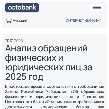
Русский
ИНТЕРНЕТ-БАНКИНГ
Вид
20.01.2026
Обычная
Черно-
Анализ обращений
версия
белая
версия
физических и
Озвучить
юридических лиц за
Размер шрифта
2025 год
Aa -
Aa
Aa +
В настоящее время в соответствии с требованиями
Закона Республики Узбекистан «Об обращениях
физических и юридических лиц» и Положения
Центрального банка «О минимальных требованиях к
деятельности коммерческих банков при