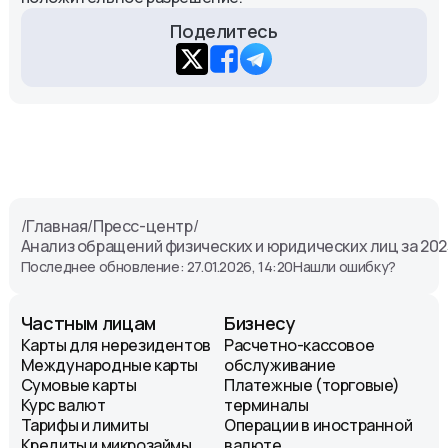
Поделитесь
/
Главная
/
Пресс-центр
/
Анализ обращений физических и юридических лиц за 202
Последнее обновление: 27.01.2026, 14:20
Нашли ошибку?
Частным лицам
Бизнесу
Карты для нерезидентов
Расчетно-кассовое
Международные карты
обслуживание
Сумовые карты
Платежные (торговые)
Курс валют
терминалы
Тарифы и лимиты
Операции в иностранной
Кредиты и микрозаймы
валюте