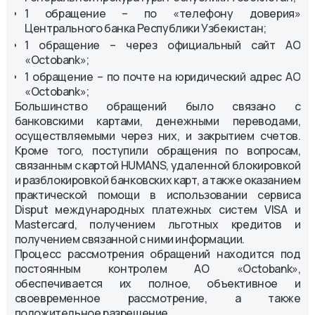
1 обращение – по «телефону доверия»
Центрального банка Республики Узбекистан;
1 обращение – через официальный сайт АО
«Octobank»;
1 обращение – по почте на юридический адрес АО
«Octobank»;
Большинство обращений было связано с
банковскими картами, денежными переводами,
осуществляемыми через них, и закрытием счетов.
Кроме того, поступили обращения по вопросам,
связанным с картой HUMANS, удаленной блокировкой
и разблокировкой банковских карт, а также оказанием
практической помощи в использовании сервиса
Disput международных платежных систем VISA и
Mastercard, получением льготных кредитов и
получением связанной с ними информации.
Процесс рассмотрения обращений находится под
постоянным контролем АО «Octobank»,
обеспечивается их полное, объективное и
своевременное рассмотрение, а также
положительное разрешение.