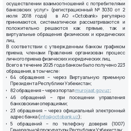
осуществлении взаимоотношений с потребителями
банковских услуг» (регистрационный №3030 от 2
июля 2018 года) в АО «Octobank» регулярно
принимаются, систематически рассматриваются и
положительно решаются как прямые, так и
виртуальные обращения физических и юридических
лиц.
В соответствии с утвержденным банком графиком
приема, членами Правления организован процесс
личного приема физических и юридических лиц.
Всего в течение 2025 года банком было получено 223
обращения, в том числе:
64 обращения – через Виртуальную приемную
Президента Республики Узбекистан;
82 обращения – через портал
murojaat.gov.uz
;
46 обращений – при посещении управления
банковскими операциями;
23 обращения – через официальный электронный
адрес банка (
info@octobank.uz
);
5 обращений – по телефону доверия (1007)
Генеральной прокуратуры Республики Узбекистан;