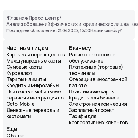
/
Главная
/
Пресс-центр
/
Анализ обращений физических и юридических лиц за I кв
Последнее обновление: 21.04.2025, 15:50
Нашли ошибку?
Частным лицам
Бизнесу
Карты для нерезидентов
Расчетно-кассовое
Международные карты
обслуживание
Сумовые карты
Платежные (торговые)
Курс валют
терминалы
Тарифы и лимиты
Операции в иностранной
Кредиты и микрозаймы
валюте
Платежные мобильные
Пластиковые карты
сервисы и инструкция по
Кредиты для бизнеса
Octo-Mobile
Электронная коммерция
Денежные переводы и
Зарплатный проект
картоматы
Тарифы для
корпоративных клиентов
Еще
О банке