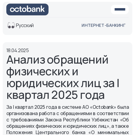
Русский
ИНТЕРНЕТ-БАНКИНГ
Вид
18.04.2025
Обычная
Черно-
Анализ обращений
версия
белая
версия
физических и
Озвучить
юридических лиц за I
Размер шрифта
квартал 2025 года
Aa -
Aa
Aa +
За I квартал 2025 года
в системе АО «Octobank» была
организована работа с обращениями в соответствии
с требованиями Закона Республики Узбекистан «Об
обращениях физических и юридических лиц», а также
Положения Центрального банка «О минимальных