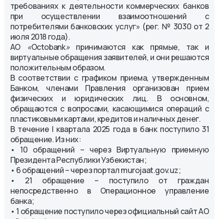
требованиях к деятельности коммерческих банков
при осуществлении взаимоотношений с
потребителями банковских услуг» (рег. № 3030 от 2
июля 2018 года).
АО
«
Octobank
»
принимаются как прямые, так и
виртуальные обращения заявителей, и они решаются
положительным образом.
В соответствии с графиком приема, утвержденным
Банком, членами Правления организован прием
физических и юридических лиц. В основном,
обращаются с вопросами, касающимися операций с
пластиковыми картами, кредитов и наличных денег.
В течение I квартала 2025 года в банк поступило 31
обращение. Из них:
• 10 обращений – через Виртуальную приемную
Президента Республики Узбекистан;
• 6 обращений – через портал murojaat.gov.uz;
• 21 обращение – поступило от граждан
непосредственно в Операционное управление
банка;
• 1 обращение поступило через официальный сайт АО