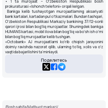
• 1 ta murojaat – Oʻzbekiston Respublikasi bosh
prokuraturasi «Ishonch telefoni» orqali kelgan.
Bankga kelib tushayotgan murojaatlarning aksariyati
bank kartalari, kartadan pul oʻtkazmalari. Bundan tashqari,
Oʻzbekiston Respublikasi Markaziy bankining 37/12-sonli
qarori ijrosi bilan bogʻliq murojaatlar. Shuningdek bankga
HUMANS kartasi, mobil ilova bilan bogʻliq va boʻsh ish oʻrni
bilan bogʻliq murojaatlar kelib tushgan.
«Octobank» AJ murojaatlarni koʻrib chiqish jarayonini
doimiy ravishda nazorat qilib, ularning toʻliq, xolis va oʻz
vaqtida bajarilishini ta’minlaydi.
Поделитесь
/
Bosh sahifa
/
Matbuot markazi
/