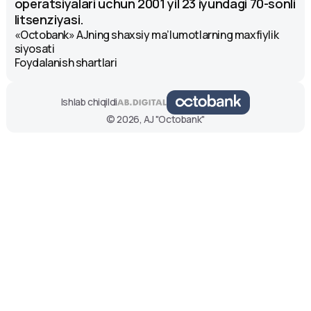
operatsiyalari uchun 2001 yil 23 iyundagi 70-sonli
litsenziyasi.
«Octobank» AJning shaxsiy ma’lumotlarning maxfiylik
siyosati
Foydalanish shartlari
Ishlab chiqildi
© 2026, AJ "Octobank"