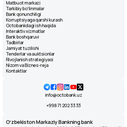
Matbuot markazi
Tarkibiy boʻlinmalar
Bank qonunchiligi
Korruptsiyaga qarshi kurash
Octobankdagi ish haqida
Interaktiv xizmatlar
Bank boshqaruvi
Tadbirlar
Jamiyat tuzilishi
Tenderlar va auktsionlar
Rivojlanish strategiyasi
Nizom va Biznes-reja
Kontaktlar
info@octobank.uz
+998 71 202 33 33
Oʻzbekiston Markaziy Bankning bank