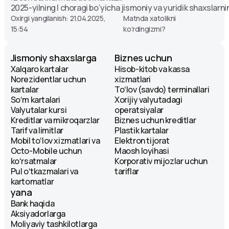
2025-yilning I choragi bo‘yicha jismoniy va yuridik shaxslarnin
Oxirgi yangilanish: 21.04.2025,
Matnda xatolikni
15:54
ko‘rdingizmi?
Jismoniy shaxslarga
Biznes uchun
Xalqaro kartalar
Hisob-kitob va kassa
Norezidentlar uchun
xizmatlari
kartalar
Toʻlov (savdo) terminallari
Soʻm kartalari
Xorijiy valyutadagi
Valyutalar kursi
operatsiyalar
Kreditlar va mikroqarzlar
Biznes uchun kreditlar
Tarif va limitlar
Plastik kartalar
Mobil toʻlov xizmatlari va
Elektron tijorat
Octo-Mobile uchun
Maosh loyihasi
koʻrsatmalar
Korporativ mijozlar uchun
Pul oʻtkazmalari va
tariflar
kartomatlar
yana
Bank haqida
Aksiyadorlarga
Moliyaviy tashkilotlarga