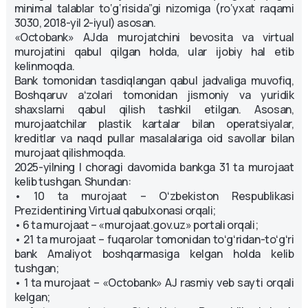
minimal talablar to‘g‘risida”gi nizomiga (ro‘yxat raqami
3030, 2018-yil 2-iyul) asosan.
«Octobank» AJda murojatchini bevosita va virtual
murojatini qabul qilgan holda, ular ijobiy hal etib
kelinmoqda.
Bank tomonidan tasdiqlangan qabul jadvaliga muvofiq,
Boshqaruv aʻzolari tomonidan jismoniy va yuridik
shaxslarni qabul qilish tashkil etilgan. Asosan,
murojaatchilar plastik kartalar bilan operatsiyalar,
kreditlar va naqd pullar masalalariga oid savollar bilan
murojaat qilishmoqda.
2025-yilning I choragi davomida bankga 31 ta murojaat
kelib tushgan. Shundan:
• 10 ta murojaat – Oʻzbekiston Respublikasi
Prezidentining Virtual qabulxonasi orqali;
• 6 ta murojaat – «murojaat.gov.uz» portali orqali;
• 21 ta murojaat – fuqarolar tomonidan toʻgʻridan-toʻgʻri
bank Amaliyot boshqarmasiga kelgan holda kelib
tushgan;
• 1 ta murojaat – «Octobank» AJ rasmiy veb sayti orqali
kelgan;