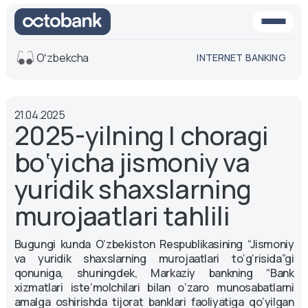
Oʻzbekcha
INTERNET BANKING
Ko'rinish
21.04.2025
O'rta
Oq-qora
2025-yilning I choragi
versiya
versiya
bo‘yicha jismoniy va
Ovoz
Matn o'lchami
yuridik shaxslarning
Aa -
Aa
murojaatlari tahlili
Aa +
Bugungi kunda O‘zbekiston Respublikasining “Jismoniy
va yuridik shaxslarning murojaatlari to‘g‘risida”gi
qonuniga, shuningdek, Markaziy bankning “Bank
xizmatlari iste’molchilari bilan o‘zaro munosabatlarni
amalga oshirishda tijorat banklari faoliyatiga qo‘yilgan