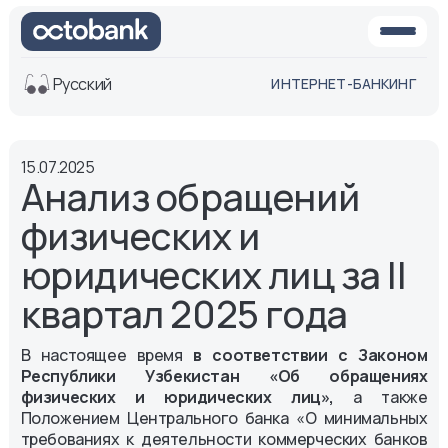
Русский
ИНТЕРНЕТ-БАНКИНГ
Вид
15.07.2025
Обычная
Черно-
Анализ обращений
версия
белая
версия
физических и
Озвучить
юридических лиц за II
Размер шрифта
квартал 2025 года
Aa -
Aa
Aa +
В настоящее время
в соответствии с Законом
Республики Узбекистан «Об обращениях
физических и юридических лиц»,
а также
Положением Центрального банка «О минимальных
требованиях к деятельности коммерческих банков