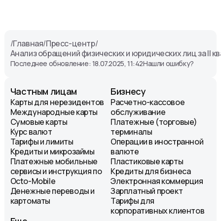
/
Главная
/
Пресс-центр
/
Анализ обращений физических и юридических лиц за II кв
Последнее обновление: 18.07.2025, 11:42
Нашли ошибку?
Частным лицам
Бизнесу
Карты для нерезидентов
Расчетно-кассовое
Международные карты
обслуживание
Сумовые карты
Платежные (торговые)
Курс валют
терминалы
Тарифы и лимиты
Операции в иностранной
Кредиты и микрозаймы
валюте
Платежные мобильные
Пластиковые карты
сервисы и инструкция по
Кредиты для бизнеса
Octo-Mobile
Электронная коммерция
Денежные переводы и
Зарплатный проект
картоматы
Тарифы для
корпоративных клиентов