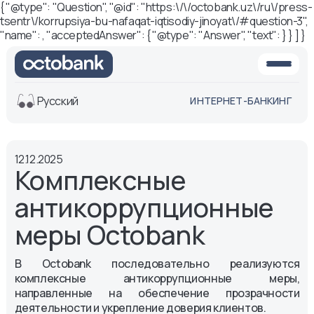
{ "@type": "Question", "@id": "https:\/\/octobank.uz\/ru\/press-
tsentr\/korrupsiya-bu-nafaqat-iqtisodiy-jinoyat\/#question-3",
"name": , "acceptedAnswer": { "@type": "Answer", "text": } } ] }
Русский
ИНТЕРНЕТ-БАНКИНГ
Вид
12.12.2025
Обычная
Черно-
Комплексные
версия
белая
версия
антикоррупционные
Озвучить
меры Octobank
Размер шрифта
Aa -
Aa
В Octobank последовательно реализуются
Aa +
комплексные антикоррупционные меры,
направленные на обеспечение прозрачности
деятельности и укрепление доверия клиентов.