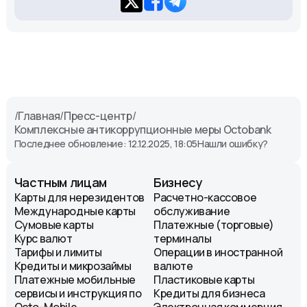
/
Главная
/
Пресс-центр
/
Комплексные антикоррупционные меры Octobank
Последнее обновление: 12.12.2025, 18:05
Нашли ошибку?
Частным лицам
Бизнесу
Карты для нерезидентов
Расчетно-кассовое
Международные карты
обслуживание
Сумовые карты
Платежные (торговые)
Курс валют
терминалы
Тарифы и лимиты
Операции в иностранной
Кредиты и микрозаймы
валюте
Платежные мобильные
Пластиковые карты
сервисы и инструкция по
Кредиты для бизнеса
Octo-Mobile
Электронная коммерция