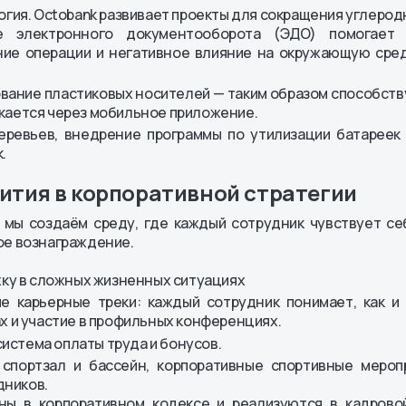
огия. Octobank развивает проекты для сокращения углерод
ных АО
е электронного документооборота (ЭДО) помогает 
ние операции и негативное влияние на окружающую сре
енты
ование пластиковых носителей — таким образом способств
скается через мобильное приложение.
ревьев, внедрение программы по утилизации батареек
.
ития в корпоративной стратегии
 мы создаём среду, где каждый сотрудник чувствует с
ое вознаграждение.
у в сложных жизненных ситуациях
ые карьерные треки: каждый сотрудник понимает, как 
ах и участие в профильных конференциях.
 система оплаты труда и бонусов.
спортзал и бассейн, корпоративные спортивные меропр
дников.
ны в корпоративном кодексе и реализуются в кадровой