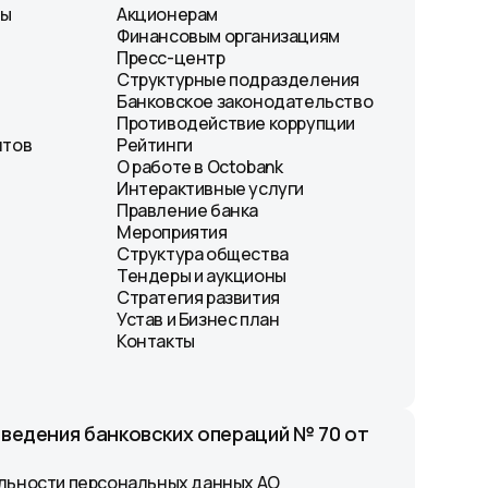
лы
Акционерам
Финансовым организациям
Пресс-центр
Структурные подразделения
Банковское законодательство
Противодействие коррупции
нтов
Рейтинги
О работе в Octobank
Интерактивные услуги
Правление банка
Мероприятия
Структура общества
Тендеры и аукционы
Стратегия развития
Устав и Бизнес план
Контакты
оведения банковских операций № 70 от
льности персональных данных АО