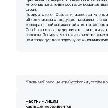
многонациональным составом команды, вклю
стран.
Помимо этого, Octobank является члено
объединяющего ведущие мировые финанс
корпоративной социальной ответственности 
Octobank готов поддерживать инициативы, н
проекты. Понимая, что такие качественные
но и создадут долгосрочную экономическую
/
Главная
/
Пресс-центр
/
Octobank и устойчив
Частным лицам
Карты для нерезидентов