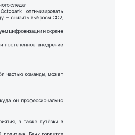
ного следа:
Octobank оптимизировать
ду — снизить выбросы СО2,
уем цифровизации и охране
 и постепенное внедрение
ебя частью команды, может
и куда он профессионально
иятия, а также путёвки в
 политике. Банк гордится