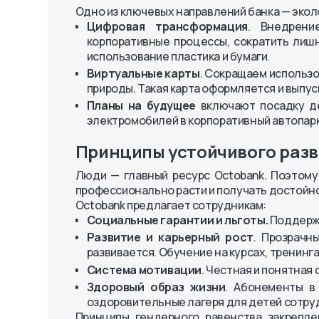
Уведомления
Одно из ключевых направлений банка — экол
Octo-Mobile
персональных дан
Комплаенс
Цифровая трансформация
. Внедрени
Платежная система
«Octobank»
Порядок обращения
корпоративные процессы, сократить лиш
OlmaPay
Правила и реглам
клиентов
использование пластика и бумаги.
Виртуальные карты
. Сокращаем использ
природы. Такая карта оформляется и выпу
Планы на будущее
включают посадку де
электромобилей в корпоративный автопарк
Принципы устойчивого разв
Люди — главный ресурс Octobank. Поэтому
профессионально расти и получать достойн
Octobank предлагает сотрудникам:
Социальные гарантии и льготы.
Поддержк
Развитие и карьерный рост
. Прозрачн
развивается. Обучение на курсах, тренинг
Система мотивации
. Честная и понятная
Здоровый образ жизни
. Абонементы в 
оздоровительные лагеря для детей сотру
Принципы гендерного равенства закрепле