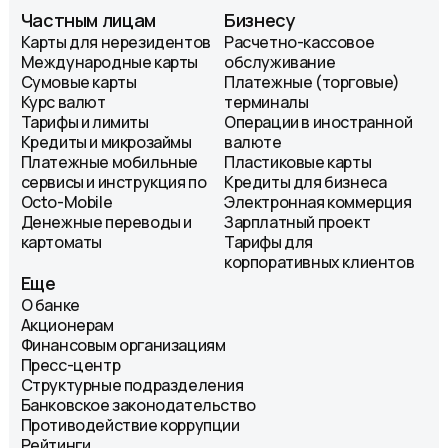
Частным лицам
Бизнесу
Карты для нерезидентов
Расчетно-кассовое
Международные карты
обслуживание
Сумовые карты
Платежные (торговые)
Курс валют
терминалы
Тарифы и лимиты
Операции в иностранной
Кредиты и микрозаймы
валюте
Платежные мобильные
Пластиковые карты
сервисы и инструкция по
Кредиты для бизнеса
Octo-Mobile
Электронная коммерция
Денежные переводы и
Зарплатный проект
картоматы
Тарифы для
корпоративных клиентов
Еще
О банке
Акционерам
Финансовым организациям
Пресс-центр
Структурные подразделения
Банковское законодательство
Противодействие коррупции
Рейтинги