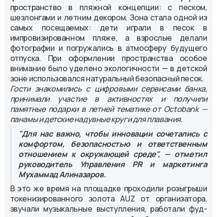
пространство в пляжной концепции: с песком,
шезлонгами и летним декором. Зона стала одной из
самых посещаемых: дети играли в песок в
импровизированном пляже, а взрослые делали
фотографии и погружались в атмосферу будущего
отпуска. При оформлении пространства особое
внимание было уделено экологичности — в детской
зоне использовался натуральный безопасный песок.
Гости знакомились с цифровыми сервисами банка,
принимали участие в активностях и получили
памятные подарки в летней тематике от Octobank —
панамы и детские надувные круги для плавания.
"Для нас важно, чтобы инновации сочетались с
комфортом, безопасностью и ответственным
отношением к окружающей среде", — отметил
руководитель Управления PR и маркетинга
Мухаммад Алиназаров.
В это же время на площадке проходили розыгрыши
токенизированного золота AUZ от организатора,
звучали музыкальные выступления, работали фуд-