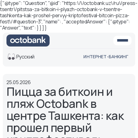
{ "@type": "Question", "@id": "https:\/\/octobank.uz\/ru\/press-
tsentr\/pitstsa-za-bitkoin-i-plyazh-octobank-v-tsentre-
tashkenta-kak-proshel-pervyy-kriptofestival-bitcoin-pizza-
fest\/#question-3", "name": , "acceptedAnswer": { "@type":
"Answer", "text": } } ] }
Русский
ИНТЕРНЕТ-БАНКИНГ
Вид
25.05.2026
Обычная
Черно-
Пицца за биткоин и
версия
белая
версия
пляж Octobank в
Озвучить
центре Ташкента: как
Размер шрифта
прошел первый
Aa -
Aa
Aa +