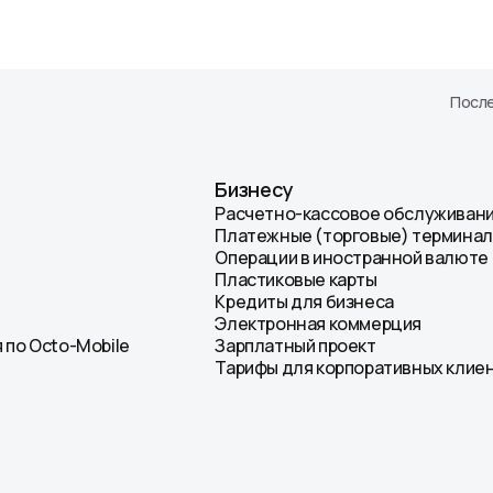
сти
ных АО
енты
После
Бизнесу
Расчетно-кассовое обслуживан
Платежные (торговые) термина
Операции в иностранной валюте
Пластиковые карты
Кредиты для бизнеса
Электронная коммерция
 по Octo-Mobile
Зарплатный проект
Тарифы для корпоративных клие