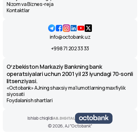
Nizom va Biznes-reja
Kontaktlar
info@octobank.uz
+998 71 202 33 33
Oʻzbekiston Markaziy Bankning bank
operatsiyalari uchun 2001 yil 23 iyundagi 70-sonli
litsenziyasi.
«Octobank» AJning shaxsiy ma’lumotlarning maxfiylik
siyosati
Foydalanish shartlari
Ishlab chiqildi
© 2026, AJ "Octobank"