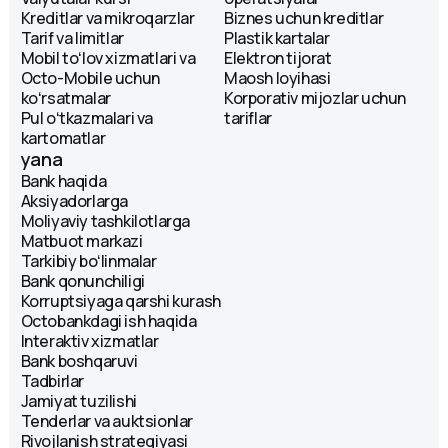
Kreditlar va mikroqarzlar
Biznes uchun kreditlar
Tarif va limitlar
Plastik kartalar
Mobil toʻlov xizmatlari va
Elektron tijorat
Octo-Mobile uchun
Maosh loyihasi
koʻrsatmalar
Korporativ mijozlar uchun
Pul oʻtkazmalari va
tariflar
kartomatlar
yana
Bank haqida
Aksiyadorlarga
Moliyaviy tashkilotlarga
Matbuot markazi
Tarkibiy boʻlinmalar
Bank qonunchiligi
Korruptsiyaga qarshi kurash
Octobankdagi ish haqida
Interaktiv xizmatlar
Bank boshqaruvi
Tadbirlar
Jamiyat tuzilishi
Tenderlar va auktsionlar
Rivojlanish strategiyasi