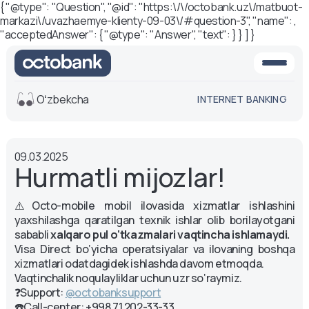
{ "@type": "Question", "@id": "https:\/\/octobank.uz\/matbuot-
markazi\/uvazhaemye-klienty-09-03\/#question-3", "name": ,
"acceptedAnswer": { "@type": "Answer", "text": } } ] }
Oʻzbekcha
INTERNET BANKING
Ko'rinish
09.03.2025
O'rta
Oq-qora
Hurmatli mijozlar!
versiya
versiya
Ovoz
⚠️Octo-mobile mobil ilovasida xizmatlar ishlashini
Matn o'lchami
yaxshilashga qaratilgan texnik ishlar olib borilayotgani
sababli
xalqaro pul o‘tkazmalari vaqtincha ishlamaydi.
Aa -
Aa
Visa Direct bo‘yicha operatsiyalar va ilovaning boshqa
Aa +
xizmatlari odatdagidek ishlashda davom etmoqda.
Vaqtinchalik noqulayliklar uchun uzr so‘raymiz.
❓Support:
@octobanksupport
☎️Call-center: +998 71 202-33-33