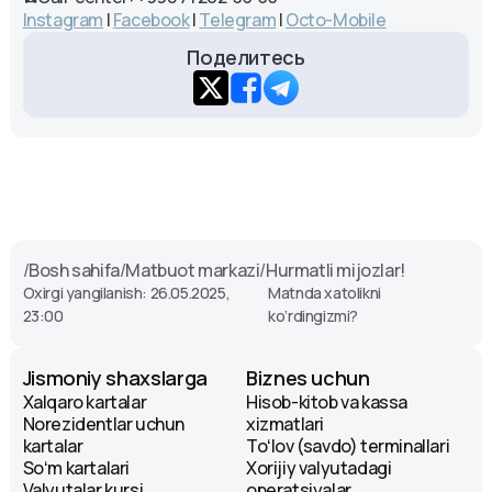
Instagram
|
Facebook
|
Telegram
|
Octo-Mobile
Поделитесь
/
Bosh sahifa
/
Matbuot markazi
/
Hurmatli mijozlar!
Oxirgi yangilanish: 26.05.2025,
Matnda xatolikni
23:00
ko‘rdingizmi?
Jismoniy shaxslarga
Biznes uchun
Xalqaro kartalar
Hisob-kitob va kassa
Norezidentlar uchun
xizmatlari
kartalar
Toʻlov (savdo) terminallari
Soʻm kartalari
Xorijiy valyutadagi
Valyutalar kursi
operatsiyalar