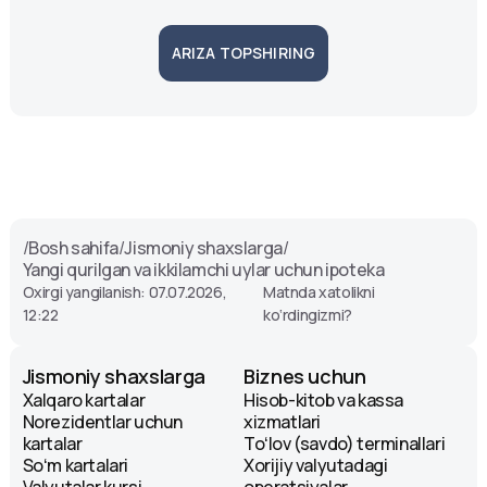
ARIZA TOPSHIRING
/
Bosh sahifa
/
Jismoniy shaxslarga
/
Yangi qurilgan va ikkilamchi uylar uchun ipoteka
Oxirgi yangilanish: 07.07.2026,
Matnda xatolikni
12:22
ko‘rdingizmi?
Jismoniy shaxslarga
Biznes uchun
Xalqaro kartalar
Hisob-kitob va kassa
Norezidentlar uchun
xizmatlari
kartalar
Toʻlov (savdo) terminallari
Soʻm kartalari
Xorijiy valyutadagi