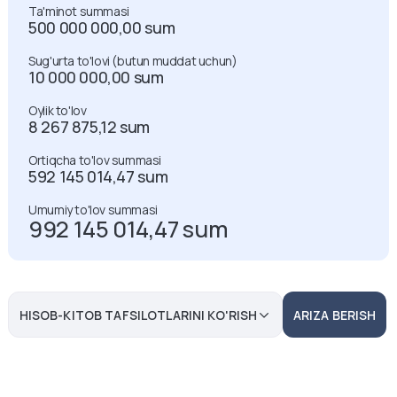
Ta'minot summasi
500 000 000,00
sum
Sug'urta to'lovi (butun muddat uchun)
10 000 000,00
sum
Oylik to'lov
8 267 875,12
sum
Ortiqcha to'lov summasi
592 145 014,47
sum
Umumiy to'lov summasi
992 145 014,47
sum
HISOB-KITOB TAFSILOTLARINI KO'RISH
ARIZA BERISH