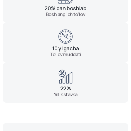
20% dan boshlab
Boshlang‘ich to'lov
10 yilgacha
To‘lov muddati
22%
Yillik stavka