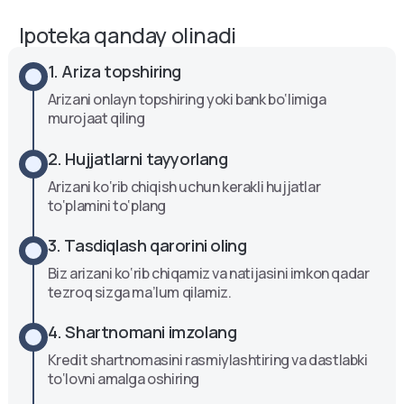
Ipoteka qanday olinadi
1. Ariza topshiring
Arizani onlayn topshiring yoki bank bo‘limiga
murojaat qiling
2. Hujjatlarni tayyorlang
Arizani ko‘rib chiqish uchun kerakli hujjatlar
to‘plamini to‘plang
3. Tasdiqlash qarorini oling
Biz arizani ko‘rib chiqamiz va natijasini imkon qadar
tezroq sizga ma’lum qilamiz.
4. Shartnomani imzolang
Kredit shartnomasini rasmiylashtiring va dastlabki
to‘lovni amalga oshiring