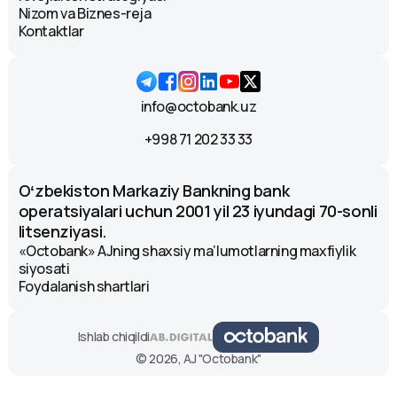
Nizom va Biznes-reja
Kontaktlar
info@octobank.uz
+998 71 202 33 33
Oʻzbekiston Markaziy Bankning bank
operatsiyalari uchun 2001 yil 23 iyundagi 70-sonli
litsenziyasi.
«Octobank» AJning shaxsiy ma’lumotlarning maxfiylik
siyosati
Foydalanish shartlari
Ishlab chiqildi
© 2026, AJ "Octobank"