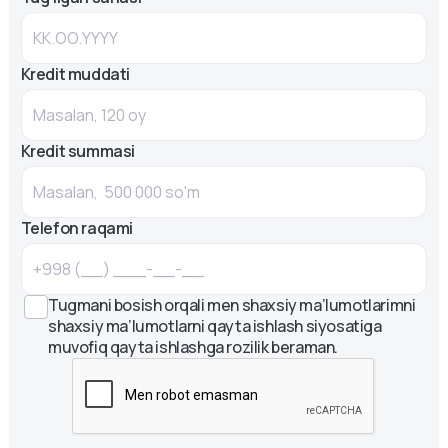
Kredit muddati
Kredit summasi
Telefon raqami
Tugmani bosish orqali men shaxsiy ma’lumotlarimni
shaxsiy ma’lumotlarni qayta ishlash siyosatiga
muvofiq qayta ishlashga rozilik beraman.