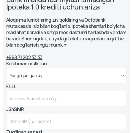
Ipoteka 1.0 krediti uchun ariza
Aloqa ma’lumotlaringizni qoldiring va Octobank
mutaxassisi siz bilan bog‘lanib, ipoteka shartlari bo‘yicha
maslahat beradi va sizga mos dasturni tanlashda yordam
beradi. Shuningdek, quyidagi telefon raqamlari orqali biz
bilan bog‘lanishingiz mumkin:
+998 71 202 33 33
Koʻchmas mulk turi
F.I.O.
JShShIR
Tugʻilgan sanasi