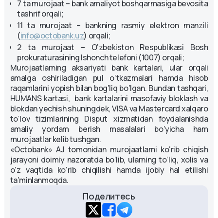
7 ta murojaat – bank amaliyot boshqarmasiga bevosita
tashrif orqali;
11 ta murojaat – bankning rasmiy elektron manzili
(
info@octobank.uz
) orqali;
2 ta murojaat – O‘zbekiston Respublikasi Bosh
prokuraturasining Ishonch telefoni (1007) orqali;
Murojaatlarning aksariyati bank kartalari, ular orqali
amalga oshiriladigan pul o‘tkazmalari hamda hisob
raqamlarini yopish bilan bog‘liq bo‘lgan. Bundan tashqari,
HUMANS kartasi, bank kartalarini masofaviy bloklash va
blokdan yechish shuningdek, VISA va Mastercard xalqaro
to‘lov tizimlarining Disput xizmatidan foydalanishda
amaliy yordam berish masalalari bo‘yicha ham
murojaatlar kelib tushgan.
«Octobank» AJ tomonidan murojaatlarni ko‘rib chiqish
jarayoni doimiy nazoratda bo‘lib, ularning to‘liq, xolis va
o‘z vaqtida ko‘rib chiqilishi hamda ijobiy hal etilishi
ta’minlanmoqda.
Поделитесь