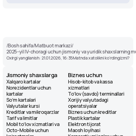
/
Bosh sahifa
/
Matbuot markazi
/
2025-yil IV-choragi uchun jismoniy va yuridik shaxslarning mur
Oxirgi yangilanish: 21.01.2026, 16:35
Matnda xatolikni ko‘rdingizmi?
Jismoniy shaxslarga
Biznes uchun
Xalqaro kartalar
Hisob-kitob va kassa
Norezidentlar uchun
xizmatlari
kartalar
Toʻlov (savdo) terminallari
Soʻm kartalari
Xorijiy valyutadagi
Valyutalar kursi
operatsiyalar
Kreditlar va mikroqarzlar
Biznes uchun kreditlar
Tarif va limitlar
Plastik kartalar
Mobil toʻlov xizmatlari va
Elektron tijorat
Octo-Mobile uchun
Maosh loyihasi