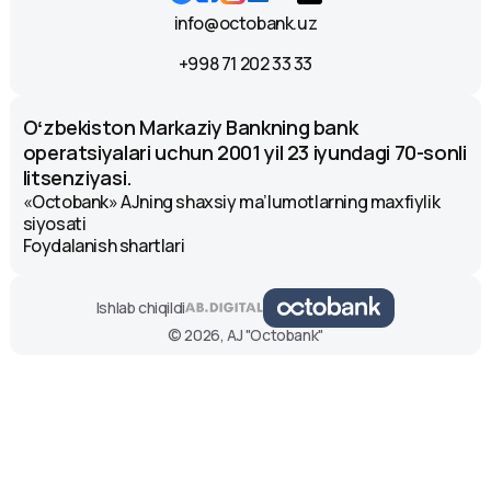
info@octobank.uz
+998 71 202 33 33
Oʻzbekiston Markaziy Bankning bank
operatsiyalari uchun 2001 yil 23 iyundagi 70-sonli
litsenziyasi.
«Octobank» AJning shaxsiy ma’lumotlarning maxfiylik
siyosati
Foydalanish shartlari
Ishlab chiqildi
© 2026, AJ "Octobank"