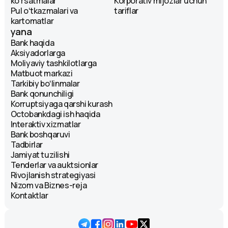
koʻrsatmalar
Korporativ mijozlar uchun
Pul oʻtkazmalari va
tariflar
kartomatlar
yana
Bank haqida
Aksiyadorlarga
Moliyaviy tashkilotlarga
Matbuot markazi
Tarkibiy boʻlinmalar
Bank qonunchiligi
Korruptsiyaga qarshi kurash
Octobankdagi ish haqida
Interaktiv xizmatlar
Bank boshqaruvi
Tadbirlar
Jamiyat tuzilishi
Tenderlar va auktsionlar
Rivojlanish strategiyasi
Nizom va Biznes-reja
Kontaktlar