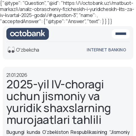
{ "@type": "Question", "@id": "https:\/\/octobank.uz\/matbuot-
markazi\/analiz-obrascheniy-fizicheskih-i-yuridicheskih-lits-za-
iv-kvartal-2025-goda\/#question-3", "name": ,
"acceptedAnswer": { "@type": "Answer", "text": } } ] }
Oʻzbekcha
INTERNET BANKING
Ko'rinish
21.01.2026
O'rta
Oq-qora
2025-yil IV-choragi
versiya
versiya
uchun jismoniy va
Ovoz
Matn o'lchami
yuridik shaxslarning
Aa -
Aa
murojaatlari tahlili
Aa +
Bugungi kunda O‘zbekiston Respublikasining “Jismoniy