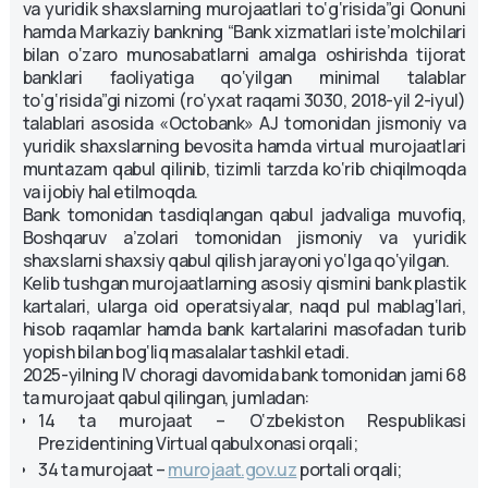
va yuridik shaxslarning murojaatlari to‘g‘risida”gi Qonuni
hamda Markaziy bankning “Bank xizmatlari iste’molchilari
bilan o‘zaro munosabatlarni amalga oshirishda tijorat
banklari faoliyatiga qo‘yilgan minimal talablar
to‘g‘risida”gi nizomi (ro‘yxat raqami 3030, 2018-yil 2-iyul)
talablari asosida «Octobank» AJ tomonidan jismoniy va
yuridik shaxslarning bevosita hamda virtual murojaatlari
muntazam qabul qilinib, tizimli tarzda ko‘rib chiqilmoqda
va ijobiy hal etilmoqda.
Bank tomonidan tasdiqlangan qabul jadvaliga muvofiq,
Boshqaruv a’zolari tomonidan jismoniy va yuridik
shaxslarni shaxsiy qabul qilish jarayoni yo‘lga qo‘yilgan.
Kelib tushgan murojaatlarning asosiy qismini bank plastik
kartalari, ularga oid operatsiyalar, naqd pul mablag‘lari,
hisob raqamlar hamda bank kartalarini masofadan turib
yopish bilan bog‘liq masalalar tashkil etadi.
2025-yilning IV choragi davomida bank tomonidan jami 68
ta murojaat qabul qilingan, jumladan:
14 ta murojaat – O‘zbekiston Respublikasi
Prezidentining Virtual qabulxonasi orqali;
34 ta murojaat –
murojaat.gov.uz
portali orqali;