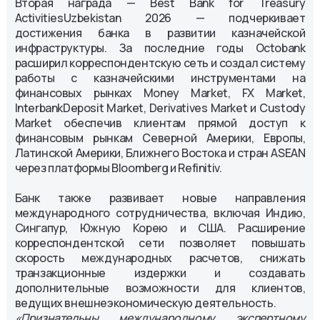
Вторая награда — Best Bank for Treasury
ActivitiesUzbekistan 2026 — подчеркивает
достижения банка в развитии казначейской
инфраструктуры. За последние годы Octobank
расширил корреспондентскую сеть и создал систему
работы с казначейскими инструментами на
финансовых рынках Money Market, FX Market,
InterbankDeposit Market, Derivatives Market и Custody
Market обеспечив клиентам прямой доступ к
финансовым рынкам Северной Америки, Европы,
Латинской Америки, Ближнего Востока и стран ASEAN
через платформы Bloomberg и Refinitiv.
Банк также развивает новые направления
международного сотрудничества, включая Индию,
Сингапур, Южную Корею и США. Расширение
корреспондентской сети позволяет повышать
скорость международных расчетов, снижать
транзакционные издержки и создавать
дополнительные возможности для клиентов,
ведущих внешнеэкономическую деятельность.
«Признательны международному экспертному