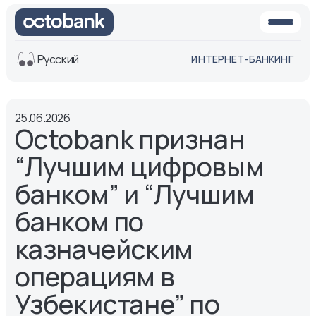
Русский
ИНТЕРНЕТ-БАНКИНГ
Вид
25.06.2026
Обычная
Черно-
Octobank признан
версия
белая
версия
“Лучшим цифровым
Озвучить
банком” и “Лучшим
Размер шрифта
банком по
Aa -
Aa
Aa +
казначейским
операциям в
Узбекистане” по