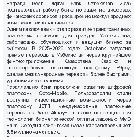
Награда Best Digital Bank Uzbekistan 2026
подтверждает работу банка по развитию цифровых
финансовых сервисов и расширению международных
возможностей для клиентов.
Одним из ключевых – стало развитие трансграничных
платежных сервисов для граждан Узбекистана,
работающих, обучающихся и ведущих бизнес за
рубежом. В 2025–2026 годах Octobank запустил
прямые переводы в Узбекистан через крупнейшее
финтех-приложение Казахстана Kaspi.kz и
южнокорейскую платежную платформу E9pay,
сделав международные переводы более быстрыми,
удобными и доступными.
Параллельно банк продолжил развитие цифровой
платформы Octo-Mobile. Пользователям стали
доступны инвестиционные возможности через
платформу
JETT
, международные платежные
сервисы на базе
Alipay+
, а также инновационная
технология биометрической оплаты ладонью
MyID
Palm
. Сегодня клиентская база Octobankпревышает
3,6 миллиона человек
.