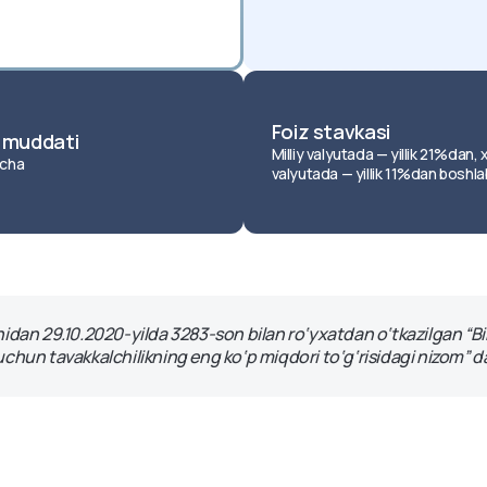
Ipoteka
ntlar
Foiz stavkasi
t muddati
Milliy valyutada — yillik 21%dan, x
cha
valyutada — yillik 11%dan boshla
dan 29.10.2020-yilda 3283-son bilan ro‘yxatdan o‘tkazilgan “Bir 
chun tavakkalchilikning eng ko‘p miqdori to‘g‘risidagi nizom” d