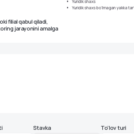
Yuridik shaxs
Yuridik shaxs bo‘lmagan yakka tart
i filial qabul qiladi,
skoring jarayonini amalga
i
Stavka
To'lov turi