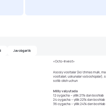
i
Javobgarlik
«Octo-Invest»
Asosiy vositalar (ko‘chmas mulk, ma
vositalari, uskunalar va boshqalar),
sotib olish uchun
Milliy valyutada
12 oygacha – yillik 21% dan boshlab
24 oygacha – yillik 22% dan boshlab
36 oygacha – yillik 24% dan boshlab