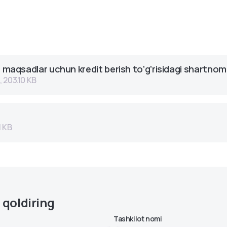
ion maqsadlar uchun kredit berish to‘g‘risidagi shartno
 203.10 KB
 KB
 qoldiring
Tashkilot nomi