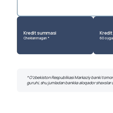
Mijozlarning murojaat qilish
Pul oʻtkazmalari
Maxfiylik siyosati
tartibi
Mobil toʻlov xizmatlari va
Qoidalar va reglame
Octo-Mobile uchun
koʻrsatmalar
OlmaPay to‘lov tizimi
Kredit summasi
Kredi
Cheklanmagan *
60 oyga
* O‘zbekiston Respublikasi Markaziy banki tomoni
guruhi, shu jumladan bankka aloqador shaxslar u