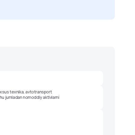
xsus texnika, avtotransport
 shu jumladan nomoddiy aktivlarni