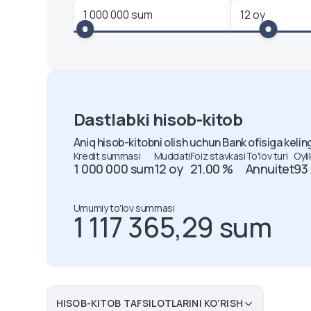
Dastlabki hisob-kitob
Aniq hisob-kitobni olish uchun Bank ofisiga keling
Kredit summasi
Muddati
Foiz stavkasi
To'lov turi
Oyli
1 000 000 sum
12 oy
21.00 %
Annuitet
93 
Umumiy to'lov summasi
1 117 365,29
sum
HISOB-KITOB TAFSILOTLARINI KO’RISH