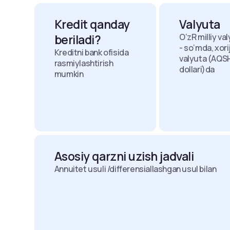
Kredit qanday
Valyuta
beriladi?
O‘zR milliy va
- so‘mda, xori
Kreditni bank ofisida
valyuta (AQS
rasmiylashtirish
dollari)da
mumkin
Asosiy qarzni uzish jadvali
Annuitet usuli /differensiallashgan usul bilan