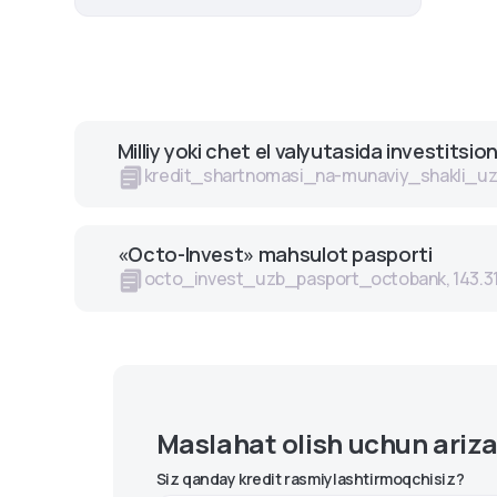
Milliy yoki chet el valyutasida investits
kredit_shartnomasi_na-munaviy_shakli_uz,
«Octo-Invest» mahsulot pasporti
octo_invest_uzb_pasport_octobank, 143.31
Maslahat olish uchun ariza
Siz qanday kredit rasmiylashtirmoqchisiz?