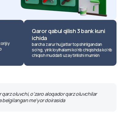
Qaror qabul qilish 3 bank kuni
ichida
orijiy
barcha zarur hujjatlar topshirilgandan
b
so‘ng, yirik loyihalarni ko‘rib chiqishda ko‘rib
chiqish muddati uzaytirilishi mumkin
qarz oluvchi, o‘zaro aloqador qarz oluvchilar
a belgilangan me’yor doirasida