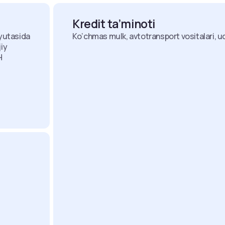
Kredit ta’minoti
lyutasida
Ko‘chmas mulk, avtotransport vositalari, uchi
jiy
H