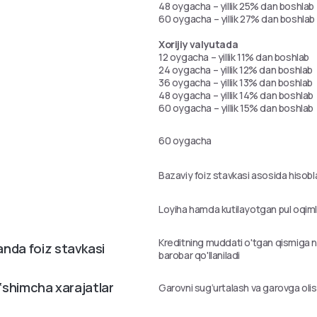
48 oygacha – yillik 25% dan boshlab
60 oygacha – yillik 27% dan boshlab
Xorijiy valyutada
12 oygacha – yillik 11% dan boshlab
24 oygacha – yillik 12% dan boshlab
36 oygacha – yillik 13% dan boshlab
48 oygacha – yillik 14% dan boshlab
60 oygacha – yillik 15% dan boshlab
60 oygacha
Bazaviy foiz stavkasi asosida hisobl
Loyiha hamda kutilayotgan pul oqimla
Kreditning muddati o'tgan qismiga n
anda foiz stavkasi
barobar qo'llaniladi
o‘shimcha xarajatlar
Garovni sug‘urtalash va garovga olish 