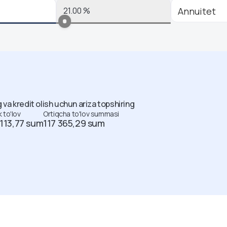
 va kredit olish uchun ariza topshiring
k to'lov
Ortiqcha to'lov summasi
113,77
sum
117 365,29
sum