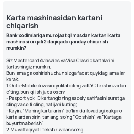
Karta mashinasidan kartani 
chiqarish
Bank xodimlariga murojaat qilmasdan kartani karta
mashinasi orqali 2 daqiqada qanday chiqarish
mumkin?
Siz Mastercard Aviasales va Visa Classic kartalarini
tanlashingiz mumkin.
Buni amalga oshirish uchun sizga faqat quyidagi amallar
kerak:
1. Octo-Mobile ilovasini yuklab oling va KYC tekshiruvidan
oʻting, buni qilish juda oson:
- Pasport yoki ID kartangizning asosiy sahifasini suratga
oling va selfi oling, natijani kuting;
- Keyin, "Mening kartalarim" boʻlimida ilovadagi xalqaro
kartalardan birini tanlang, soʻng "Qoʻshish" va "Kartaga
buyurtma berish".
2. Muvaffaqiyatli tekshiruvdan soʻng: