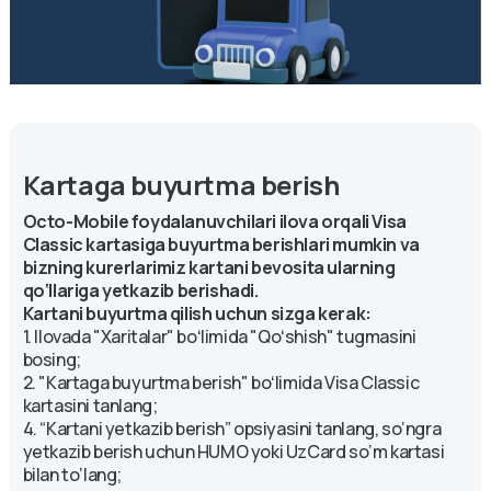
Siz shunchaki bizning arizamizda Mastercard
Aviasales va Visa Classic kartalariga buyurtma
berishingiz mumkin. Buni amalga oshirish uchun sizga
quyidagilar kerak boʻladi:
1. Shunchaki
Octo-Mobile
ni oching
2. "Mening kartalarim" yorlig'iga oʻting
3. Yuqori oʻng burchakda "Qoʻshish" tugmasini bosing,
4. Kerakli kartani tanlang va buyurtma bering.
Kartani bizning karta mashinamiz orqali olish mumkin.