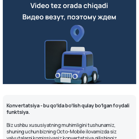
Konvertatsiya - bu qoʻlda boʻlish qulay boʻlgan foydali
funktsiya.
Biz ushbu xususiyatning muhimligini tushunamiz,
shuning uchun bizning Octo-Mobile ilovamizda siz
valyutalarni komissiyasiz konvertatsiya qilishingiz