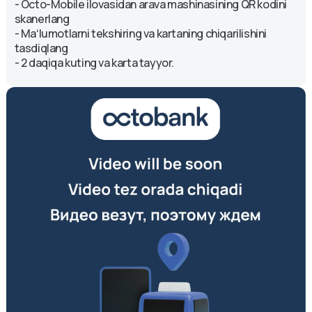
- Octo-Mobile ilovasidan arava mashinasining QR kodini
skanerlang
- Maʻlumotlarni tekshiring va kartaning chiqarilishini
tasdiqlang
- 2 daqiqa kuting va karta tayyor.