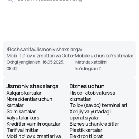
/
Bosh sahifa
/
Jismoniy shaxslarga
/
Mobil toʻlov xizmatlari va Octo-Mobile uchun koʻrsatmalar
Oxirgi yangilanish: 16.05.2025,
Matnda xatolikni
08:32
ko‘rdingizmi?
Jismoniy shaxslarga
Biznes uchun
Xalqaro kartalar
Hisob-kitob va kassa
Norezidentlar uchun
xizmatlari
kartalar
Toʻlov (savdo) terminallari
Soʻm kartalari
Xorijiy valyutadagi
Valyutalar kursi
operatsiyalar
Kreditlar va mikroqarzlar
Biznes uchun kreditlar
Tarif va limitlar
Plastik kartalar
Mobil toʻlov xizmatlari va
Elektron tijorat