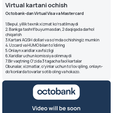
Virtual kartani ochish
Octobank-dan Virtual Visa va Mastercard
1.Bepul, yillik texnik xizmat koʻrsatilmaydi
2. Bankga tashrif buyurmasdan, 2 daqiqada darhol
chiqarish
3.Kartani AQSH dollari va soʻmda ochishingiz mumkin
4. Uzcard va HUMO bilan to‘ldiring
5.Onlayn xaridlar xavfsizligi
6.Xaridlar uchun komissiya olinmaydi
7.Bir vaqtning Oʻzida 3 tagacha faol kartalar
Obunalar, xizmatlar, oʻyinlar uchun toʻlov qiling, onlayn-
doʻkonlarda tovarlar sotib oling va hokazo.