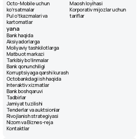
Octo-Mobile uchun
Maosh loyihasi
koʻrsatmalar
Korporativ mijozlar uchun
Pul oʻtkazmalari va
tariflar
kartomatlar
yana
Bank haqida
Aksiyadorlarga
Moliyaviy tashkilotlarga
Matbuot markazi
Tarkibiy boʻlinmalar
Bank qonunchiligi
Korruptsiyaga qarshi kurash
Octobankdagi ish haqida
Interaktiv xizmatlar
Bank boshqaruvi
Tadbirlar
Jamiyat tuzilishi
Tenderlar va auktsionlar
Rivojlanish strategiyasi
Nizom va Biznes-reja
Kontaktlar