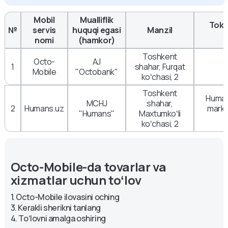
Mobil
Mualliflik
Toke
№
servis
huquqi egasi
Manzil
nomi
(hamkor)
Toshkent
Octo-
AJ
1
shahar, Furqat
Mobile
"Octobank"
koʻchasi, 2
Toshkent
Humans
MCHJ
shahar,
2
Humans.uz
marka
"Humans"
Maxtumkoʻli
koʻchasi, 2
Octo-Mobile-da tovarlar va 
xizmatlar uchun toʻlov
1. Octo-Mobile ilovasini oching
3. Kerakli sherikni tanlang
4. Toʻlovni amalga oshiring