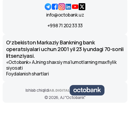
info@octobank.uz
+998 71 202 33 33
Oʻzbekiston Markaziy Bankning bank
operatsiyalari uchun 2001 yil 23 iyundagi 70-sonli
litsenziyasi.
«Octobank» AJning shaxsiy ma’lumotlarning maxfiylik
siyosati
Foydalanish shartlari
Ishlab chiqildi
© 2026, AJ "Octobank"