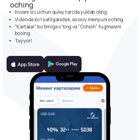
oching
Ilovani siz uchun qulay tarzda yuklab oling.
Videoda koʻrsatilganidek, asosiy menyuni oching.
"Kartalar" boʻlimiga oʻting va "Ochish" tugmasini
bosing.
Tayyor!