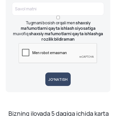
Tugmani bosish orqali men
shaxsiy
maʻlumotlarni qayta ishlash siyosatiga
muvofiq
shaxsiy maʻlumotlarni qayta ishlashga
rozilik bildiraman
JOʻNATISH
Bizning ilovada 5 daqiqa ichida karta