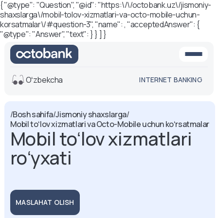
{ "@type": "Question", "@id": "https:\/\/octobank.uz\/jismoniy-
shaxslarga\/mobil-tolov-xizmatlari-va-octo-mobile-uchun-
korsatmalar\/#question-3", "name": , "acceptedAnswer": {
"@type": "Answer", "text": } } ] }
Oʻzbekcha
INTERNET BANKING
Ko'rinish
/
Bosh sahifa
/
Jismoniy shaxslarga
/
Mobil toʻlov xizmatlari va Octo-Mobile uchun koʻrsatmalar
O'rta
Oq-qora
Mobil toʻlov xizmatlari
versiya
versiya
roʻyxati
Ovoz
Matn o'lchami
Aa -
Aa
Aa +
MASLAHAT OLISH