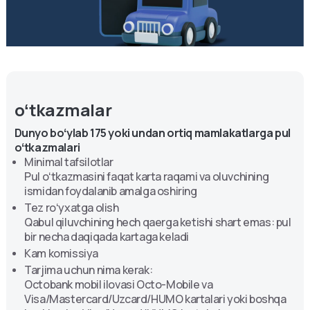
oʻtkazmani qanday qilish kerak:
Ilovada "Kartalar" boʻlimini oching → keraklisini tanlang
→ karta ostida, menyuda "oʻtkazish" ni bosing → soʻng
"Visa Direct" ni bosing → shakldagi ma'lumotlarni
toʻldiring (karta raqami, birinchi va oxirgi) oluvchining
nomi, miqdori AQSH dollarida) → “Davom etish” →
kiritilgan maʼlumotlarning toʻgʻriligini tekshiring →
“Yuborish”
⠀
oʻtkazma yuborildi.