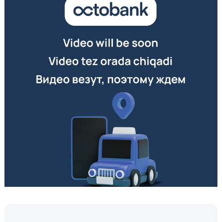
sozlamalarida “Kontaktsiz to‘lovlar”ni yoqing.
Kontaktsiz toʻlovni faollashtirgan kartadan pul yechib
olinadi.