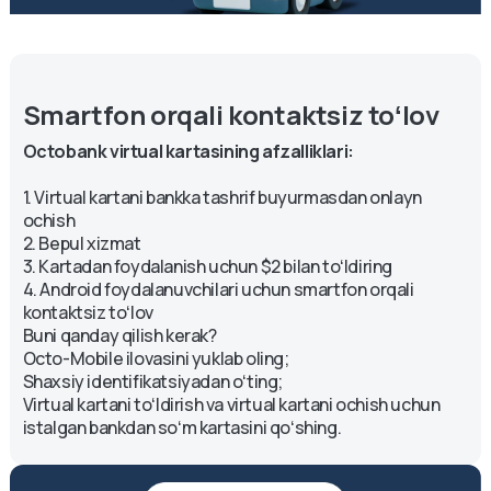
Qanday va ​​nima uchun smartfon bilan toʻlash kerak?
⠀
Aksariyat telefonlarda siz toʻlash uchun foydalanishingiz
mumkin boʻlgan chip mavjud. Telefoningizni terminalga
olib keling - signal! - toʻlangan.
⠀
Qanday afzalliklari bor?
1. Bu xavfsiz!
2. Agar siz hamyonni yoki kartangizni uyda unutib
qoʻysangiz, bu qulay.
3. Hamyonsiz, faqat telefoningiz bilan oziq-ovqat xarid
qilish osonroq.
⠀
Buning uchun nima kerak?
1.Android 6.0 yoki undan yuqori versiya* asosidagi
telefon: NFC modulli Samsung, HTC, OPPO, Huawei,
Meizu, ZTE va Xiaomi
2. Octo-Mobile ilovasi va Octobank kartasi. Karta