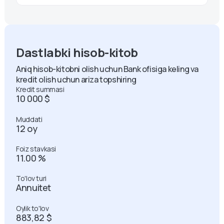
Dastlabki hisob-kitob
Aniq hisob-kitobni olish uchun Bank ofisiga keling va
kredit olish uchun ariza topshiring
Kredit summasi
10 000 $
Muddati
12 oy
Foiz stavkasi
11.00 %
To'lov turi
Annuitet
Oylik to'lov
883,82
$