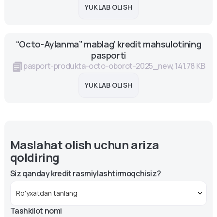
YUKLAB OLISH
“Octo-Aylanma” mablag' kredit mahsulotining
pasporti
pasport-produkta-octo-oborot-2025_new, 141.78 KB
YUKLAB OLISH
Maslahat olish uchun ariza
qoldiring
Siz qanday kredit rasmiylashtirmoqchisiz?
Tashkilot nomi