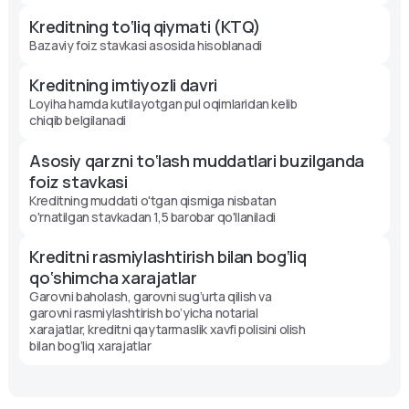
Kreditning to‘liq qiymati (KTQ)
Bazaviy foiz stavkasi asosida hisoblanadi
Kreditning imtiyozli davri
Loyiha hamda kutilayotgan pul oqimlaridan kelib
chiqib belgilanadi
Asosiy qarzni to‘lash muddatlari buzilganda
foiz stavkasi
Kreditning muddati o'tgan qismiga nisbatan
o'rnatilgan stavkadan 1,5 barobar qo'llaniladi
Kreditni rasmiylashtirish bilan bog‘liq
qo‘shimcha xarajatlar
Garovni baholash, garovni sug‘urta qilish va
garovni rasmiylashtirish bo‘yicha notarial
xarajatlar, kreditni qaytarmaslik xavfi polisini olish
bilan bog‘liq xarajatlar