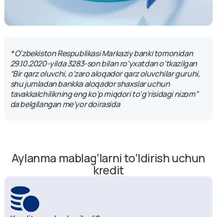
* O‘zbekiston Respublikasi Markaziy banki tomonidan
29.10.2020-yilda 3283-son bilan ro‘yxatdan o‘tkazilgan
“Bir qarz oluvchi, o‘zaro aloqador qarz oluvchilar guruhi,
shu jumladan bankka aloqador shaxslar uchun
tavakkalchilikning eng ko‘p miqdori to‘g‘risidagi nizom”
da belgilangan me’yor doirasida
Aylanma mablag‘larni to‘ldirish uchun
kredit