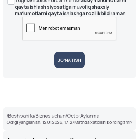
Tugmani bosish orqali men
shaxsiy maʻlumotlarni
qayta ishlash siyosatiga
muvofiq
shaxsiy
maʻlumotlarni qayta ishlashga rozilik bildiraman
JOʻNATISH
/
Bosh sahifa
/
Biznes uchun
/
Octo-Aylanma
Oxirgi yangilanish: 12.01.2026, 17:27
Matnda xatolikni ko‘rdingizmi?