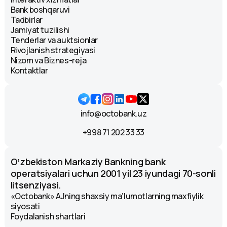
Bank boshqaruvi
Tadbirlar
Jamiyat tuzilishi
Tenderlar va auktsionlar
Rivojlanish strategiyasi
Nizom va Biznes-reja
Kontaktlar
info@octobank.uz
+998 71 202 33 33
Oʻzbekiston Markaziy Bankning bank
operatsiyalari uchun 2001 yil 23 iyundagi 70-sonli
litsenziyasi.
«Octobank» AJning shaxsiy ma’lumotlarning maxfiylik
siyosati
Foydalanish shartlari