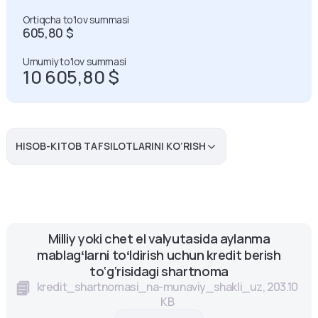
Ortiqcha to'lov summasi
605,80
$
Umumiy to'lov summasi
10 605,80
$
HISOB-KITOB TAFSILOTLARINI KO’RISH
Milliy yoki chet el valyutasida aylanma
mablagʻlarni toʻldirish uchun kredit berish
to‘g‘risidagi shartnoma
kredit_shartnomasi_na-munaviy_shakli_uz, 203.10
KB