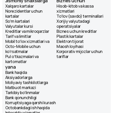
Jismoniy shaxslarga
Biznes uchun
Xalqaro kartalar
Hisob-kitob va kassa
Norezidentlar uchun
xizmatlari
kartalar
Toʻlov (savdo) terminallari
Soʻm kartalari
Xorijiy valyutadagi
Valyutalar kursi
operatsiyalar
Kreditlar va mikroqarzlar
Biznes uchun kreditlar
Tarif va limitlar
Plastik kartalar
Mobil toʻlov xizmatlari va
Elektron tijorat
Octo-Mobile uchun
Maosh loyihasi
koʻrsatmalar
Korporativ mijozlar uchun
Pul oʻtkazmalari va
tariflar
kartomatlar
yana
Bank haqida
Aksiyadorlarga
Moliyaviy tashkilotlarga
Matbuot markazi
Tarkibiy boʻlinmalar
Bank qonunchiligi
Korruptsiyaga qarshi kurash
Octobankdagi ish haqida
Interaktiv xizmatlar