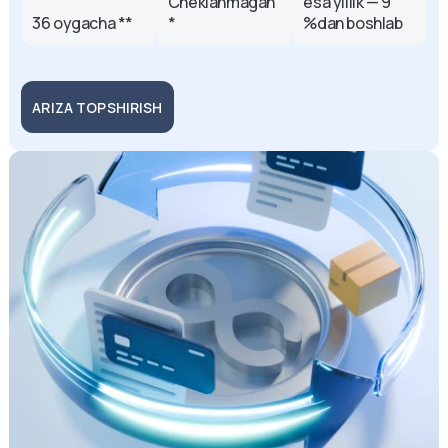
Cheklanmagan
esa yillik — 9
36 oygacha **
*
%dan boshlab
ARIZA TOPSHIRISH