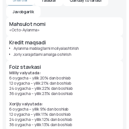
Talablar
Qanday to‘lanadi
Javobgarlik
Mahsulot nomi
«Octo-Aylanma»
Kredit maqsadi
Aylanma mablag‘larni moliyalashtirish
Joriy xarajatlarni amalga oshirish
Foiz stavkasi
Milliy valyutada:
6 oygacha – yillik 20% dan boshlab
12 oygacha – yillik 21% dan boshlab
24 oygacha – yillik 22% dan boshlab
36 oygacha – yillik 23% dan boshlab
Xorijiy valyutada:
6 oygacha – yillik 9% dan boshlab
12 oygacha – yillik 11% dan boshlab
24 oygacha – yillik 12% dan boshlab
36 oygacha – yillik 13% dan boshlab