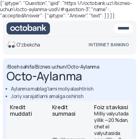
{ "@type": "Question", "@id": "https:\/\/octobank.uz\/biznes-
uchun\/octo-aylanma-usd\/#question-3", "name": ,
"acceptedAnswer": { "@type": "Answer", "text": } } ] }
Oʻzbekcha
INTERNET BANKING
Ko'rinish
/
Bosh sahifa
/
Biznes uchun
/
Octo-Aylanma
Octo-Aylanma
O'rta
Oq-qora
versiya
versiya
Aylanma mablag‘larni moliyalashtirish
Ovoz
Joriy xarajatlarni amalga oshirish
Matn o'lchami
Kredit 
Kredit 
Foiz stavkasi
Aa -
Aa
muddati
summasi
Milliy valyutada
Aa +
yillik —20 %dan,
chet el
valyutasida