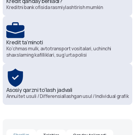
Kredit qanday beriladi?
Kreditni bank ofisida rasmiylashtirish mumkin
Kredit ta’minoti
Ko‘chmas mulk, avtotransport vositalari, uchinchi
shaxslarning kafilliklari, sug‘urta polisi
Asosiy qarzni to‘lash jadvali
Annuitet usuli / Differensiallashgan usul / Individual grafik
Shartlar