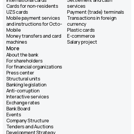
International cards
Settlement and cash
Cards for non-residents
services
UZS cards
Payment (trade) terminals
Mobile payment services
Transactions in foreign
and instructions for Octo-
currency
Mobile
Plastic cards
Money transfers and card
E-commerce
machines
Salary project
More
About the bank
For shareholders
For financial organizations
Press center
Structural units
Banking legislation
Anti-corruption
Interactive services
Exchange rates
Bank Board
Events
Company Structure
Tenders and Auctions
Development Strategy