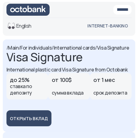
English
INTERNET-BANKING
View
/
Main
/
For individuals
/
International cards
/
Visa Signature
Visa Signature
Default
White-black
version
version
International plastic card Visa Signature from Octobank
Voice
Font size
до 25%
от 100$
от 1 мес
ставка по
Aa -
Aa
депозиту
сумма вклада
срок депозита
Aa +
ОТКРЫТЬ ВКЛАД