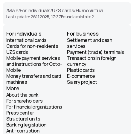
/
Main
/
For individuals
/
UZS cards
/
Humo Virtual
Last update: 26.11.2025, 17:37
Found a mistake?
For individuals
For business
International cards
Settlement and cash
Cards for non-residents
services
UZS cards
Payment (trade) terminals
Mobile payment services
Transactions in foreign
and instructions for Octo-
currency
Mobile
Plastic cards
Money transfers and card
E-commerce
machines
Salary project
More
About the bank
For shareholders
For financial organizations
Press center
Structural units
Banking legislation
Anti-corruption