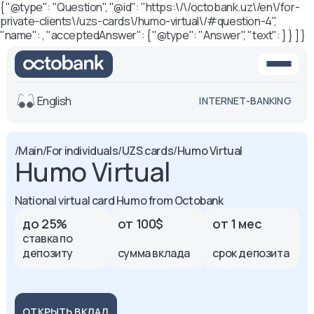
{ "@type": "Question", "@id": "https:\/\/octobank.uz\/en\/for-
private-clients\/uzs-cards\/humo-virtual\/#question-4",
"name": , "acceptedAnswer": { "@type": "Answer", "text": } } ] }
English
INTERNET-BANKING
View
/
Main
/
For individuals
/
UZS cards
/
Humo Virtual
Humo Virtual
Default
White-black
version
version
National virtual card Humo from Octobank
Voice
Font size
до 25%
от 100$
от 1 мес
ставка по
Aa -
Aa
депозиту
сумма вклада
срок депозита
Aa +
ОТКРЫТЬ ВКЛАД