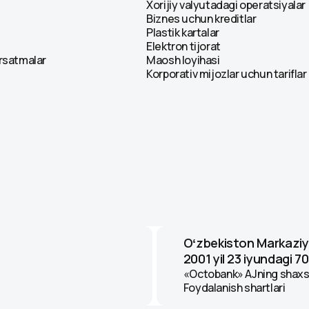
Xorijiy valyutadagi operatsiyalar
Biznes uchun kreditlar
Plastik kartalar
Elektron tijorat
ʻrsatmalar
Maosh loyihasi
Korporativ mijozlar uchun tariflar
Oʻzbekiston Markaziy
2001 yil 23 iyundagi 70
«Octobank» AJning shaxsi
Foydalanish shartlari