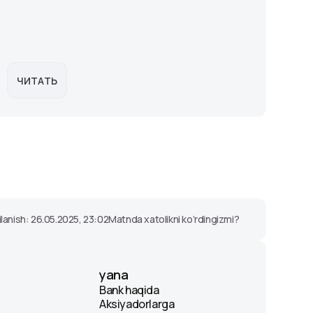
ЧИТАТЬ
Ч
ilanish: 26.05.2025, 23:02
Matnda xatolikni ko‘rdingizmi?
yana
Bank haqida
Aksiyadorlarga