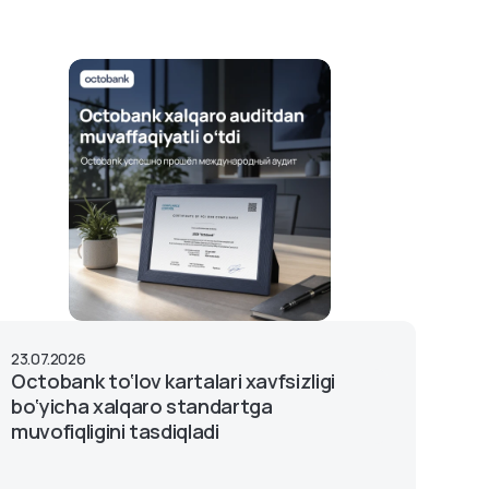
23.07.2026
22.0
Octobank to‘lov kartalari xavfsizligi
Oct
bo‘yicha xalqaro standartga
ipo
muvofiqligini tasdiqladi