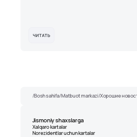
ЧИТАТЬ
/
Bosh sahifa
/
Matbuot markazi
/
Хорошие новос
Jismoniy shaxslarga
Xalqaro kartalar
Norezidentlar uchun kartalar