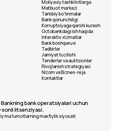
Moliyaviy tashkilotlarga
Matbuot markazi
Tarkibiy boʻlinmalar
Bank qonunchiligi
Korruptsiyaga qarshi kurash
Octobankdagi ish haqida
Interaktiv xizmatlar
Bank boshqaruvi
Tadbirlar
Jamiyat tuzilishi
Tenderlar va auktsionlar
Rivojlanish strategiyasi
Nizom va Biznes-reja
Kontaktlar
 Bankning bank operatsiyalari uchun
-sonli litsenziyasi.
y ma’lumotlarning maxfiylik siyosati