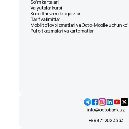
Soʻm kartalari
Valyutalar kursi
Kreditlar va mikroqarzlar
Tarif va limitlar
Mobil toʻlov xizmatlari va Octo-Mobile uchun ko
Pul oʻtkazmalari va kartomatlar
info@octobank.uz
+998 71 202 33 33