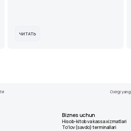
ЧИТАТЬ
ти
Oxirgi yang
Biznes uchun
Hisob-kitob va kassa xizmatlari
Toʻlov (savdo) terminallari