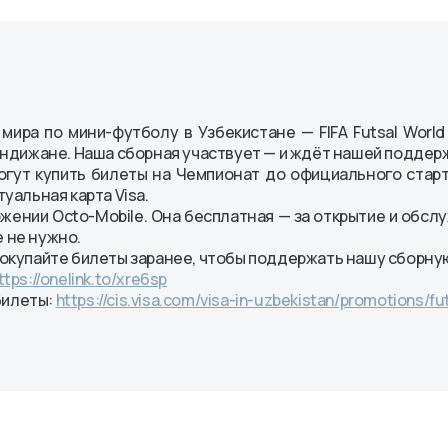
Ipoteka
ntlar
ира по мини-футболу в Узбекистане — FIFA Futsal World
 Андижане. Наша сборная участвует — и ждёт нашей поддер
могут купить билеты на Чемпионат до официального старт
туальная карта Visa.
ении Octo-Mobile. Она бесплатная — за открытие и обслу
 не нужно.
 покупайте билеты заранее, чтобы поддержать нашу сборну
ttps://onelink.to/xre6sp
билеты:
https://cis.visa.com/visa-in-uzbekistan/promotions/fu