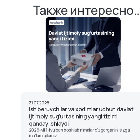
Также интересно..
31.07.2026
Ish beruvchilar va xodimlar uchun davlat
ijtimoiy sug‘urtasining yangi tizimi
qanday ishlaydi
2026-yil 1-iyuldan boshlab nimalar o‘zgarganini sizga
ma’lum qilamiz.