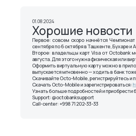
Mijozlarning murojaat qilish
Pul oʻtkazmalari
Maxfiylik siyosati
tartibi
Mobil toʻlov xizmatlari va
Qoidalar va reglame
Octo-Mobile uchun
01.08.2024
koʻrsatmalar
Хорошие новости
OlmaPay to‘lov tizimi
Первое: совсем скоро начнётся Чемпионат м
сентября по 6 октября в Ташкенте, Бухаре и
Второе: владельцы карт Visa от Octobank 
августа. Для этого нужна физическая или вир
Оформить виртуальную карту можно в прилож
выпускается мгновенно — ходить в банк тоже
Скачивайте Octo-Mobile, регистрируйтесь и
Скачать Octo-Mobile и зарегистрироваться:
h
Узнать больше подробностей и приобрести 
Support: @octobanksupport
Call-center: +998 71 202-33-33